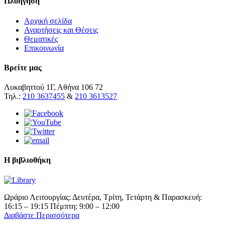
Πλοήγηση
Αρχική σελίδα
Αναρτήσεις και Θέσεις
Θεματικές
Επικοινωνία
Βρείτε μας
Λυκαβηττού 1Γ, Αθήνα 106 72
Τηλ.:
210 3637455
&
210 3613527
Η βιβλιοθήκη
Ωράριο Λειτουργίας: Δευτέρα, Τρίτη, Τετάρτη & Παρασκευή:
16:15 – 19:15 Πέμπτη: 9:00 – 12:00
Διαβάστε Περισσότερα