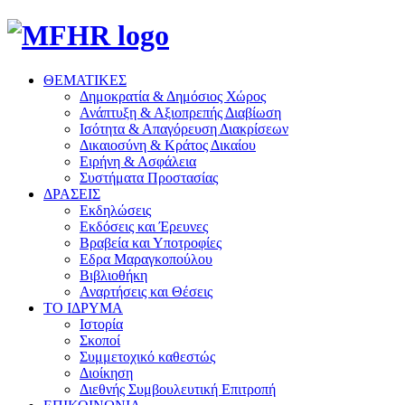
ΘΕΜΑΤΙΚΕΣ
Δημοκρατία & Δημόσιος Χώρος
Ανάπτυξη & Αξιοπρεπής Διαβίωση
Ισότητα & Απαγόρευση Διακρίσεων
Δικαιοσύνη & Κράτος Δικαίου
Ειρήνη & Ασφάλεια
Συστήματα Προστασίας
ΔΡΑΣΕΙΣ
Εκδηλώσεις
Εκδόσεις και Έρευνες
Βραβεία και Υποτροφίες
Εδρα Μαραγκοπούλου
Βιβλιοθήκη
Αναρτήσεις και Θέσεις
ΤΟ ΙΔΡΥΜΑ
Ιστορία
Σκοποί
Συμμετοχικό καθεστώς
Διοίκηση
Διεθνής Συμβουλευτική Επιτροπή