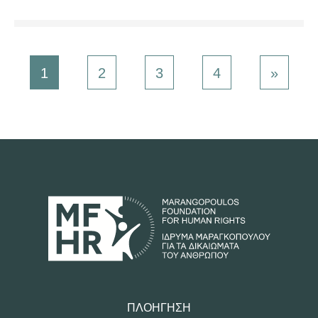
1
2
3
4
»
ΠΛΟΉΓΗΣΗ