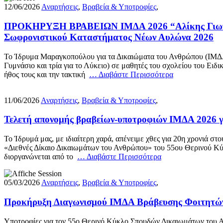
12/06/2026
Αναρτήσεις
,
Βραβεία & Υποτροφίες
,
ΠΡΟΚΗΡΥΞΗ ΒΡΑΒΕΙΩΝ ΙΜΔΑ 2026 “Αλίκης Γιωτοπο
Σωφρονιστικού Καταστήματος Νέων Αυλώνα 2026
Το Ίδρυμα Μαραγκοπούλου για τα Δικαιώματα του Ανθρώπου (ΙΜΔΑ) θ
Γυμνάσιο και τρία για το Λύκειο) σε μαθητές του σχολείου του Ει
ήθος τους και την τακτική
… Διαβάστε Περισσότερα
11/06/2026
Αναρτήσεις
,
Βραβεία & Υποτροφίες
,
Τελετή απονομής βραβείων-υποτροφιών ΙΜΔΑ 2026 γ
Το Ίδρυμά μας, με ιδιαίτερη χαρά, απένειμε χθες για 20η χρονιά στ
«Διεθνές Δίκαιο Δικαιωμάτων του Ανθρώπου» του 55ου Θερινού Κύ
διοργανώνεται από το
… Διαβάστε Περισσότερα
05/03/2026
Αναρτήσεις
,
Βραβεία & Υποτροφίες
,
Προκήρυξη Διαγωνισμού ΙΜΔΑ Βράβευσης Φοιτητών
Υποτροφίες για τον 55ο Θερινό Κύκλο Σπουδών Δικαιωμάτων του Α