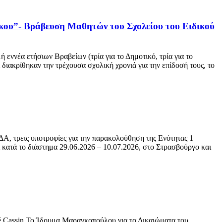
υ”- Βράβευση Μαθητών του Σχολείου του Ειδικού
ννέα ετήσιων Βραβείων (τρία για το Δημοτικό, τρία για το
ιακρίθηκαν την τρέχουσα σχολική χρονιά για την επίδοσή τους, το
ΜΔΑ, τρεις υποτροφίες για την παρακολούθηση της Ενότητας 1
ατά το διάστημα 29.06.2026 – 10.07.2026, στο Στρασβούργο και
 Cassin Το Ίδρυμα Μαραγκοπούλου για τα Δικαιώματα του