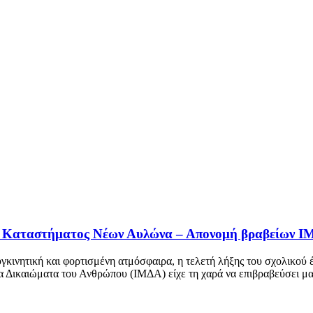
ού Καταστήματος Νέων Αυλώνα – Απονομή βραβείων Ι
συγκινητική και φορτισμένη ατμόσφαιρα, η τελετή λήξης του σχολικ
Δικαιώματα του Ανθρώπου (ΙΜΔΑ) είχε τη χαρά να επιβραβεύσει μαθη