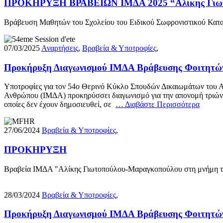
ΠΡΟΚΗΡΥΞΗ ΒΡΑΒΕΙΩΝ ΙΜΔΑ 2025 “Αλίκης Γιωτοπ
Βράβευση Μαθητών του Σχολείου του Ειδικού Σωφρονιστικού Κα
07/03/2025
Αναρτήσεις
,
Βραβεία & Υποτροφίες
,
Προκήρυξη Διαγωνισμού ΙΜΔΑ Βράβευσης Φοιτητών
Υποτροφίες για τον 54ο Θερινό Κύκλο Σπουδών Δικαιωμάτων του Α
Ανθρώπου (ΙΜΔΑ) προκηρύσσει διαγωνισμό για την απονομή τριών βρ
οποίες δεν έχουν δημοσιευθεί, σε
… Διαβάστε Περισσότερα
27/06/2024
Βραβεία & Υποτροφίες
,
ΠΡΟΚΗΡΥΞΗ
Βραβεία ΙΜΔΑ "Αλίκης Γιωτοπούλου-Μαραγκοπούλου στη μ
28/03/2024
Βραβεία & Υποτροφίες
,
Προκήρυξη Διαγωνισμού ΙΜΔΑ Βράβευσης Φοιτητώ