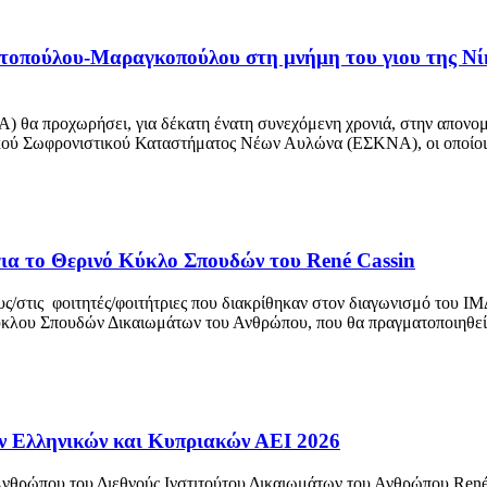
ύλου-Μαραγκοπούλου στη μνήμη του γιου της Νίκο
α προχωρήσει, για δέκατη ένατη συνεχόμενη χρονιά, στην απονομή ε
δικού Σωφρονιστικού Καταστήματος Νέων Αυλώνα (ΕΣΚΝΑ), οι οποίοι δ
ια το Θερινό Κύκλο Σπουδών του René Cassin
ους/στις φοιτητές/φοιτήτριες που διακρίθηκαν στον διαγωνισμό του Ι
κλου Σπουδών Δικαιωμάτων του Ανθρώπου, που θα πραγματοποιηθεί κ
 Ελληνικών και Κυπριακών ΑΕΙ 2026
νθρώπου του Διεθνούς Ινστιτούτου Δικαιωμάτων του Ανθρώπου René