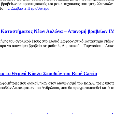
αβείων σε προπτυχιακούς και μεταπτυχιακούς φοιτητές ελληνικών κα
: 1ο
… Διαβάστε Περισσότερα
ού Καταστήματος Νέων Αυλώνα – Απονομή βραβείων Ι
 λήξης του σχολικού έτους στο Ειδικό Σωφρονιστικό Κατάστημα Νέω
ά να απονείμει βραβεία σε μαθητές Δημοτικού – Γυμνασίου – Λυκείου
ια το Θερινό Κύκλο Σπουδών του René Cassin
τές/φοιτήτριες που διακρίθηκαν στον διαγωνισμό του ΙΜΔΑ, τρεις υποτ
ουδών Δικαιωμάτων του Ανθρώπου, που θα πραγματοποιηθεί κατά το 