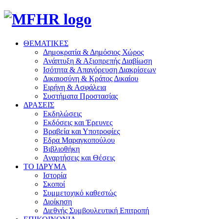
ΘΕΜΑΤΙΚΕΣ
Δημοκρατία & Δημόσιος Χώρος
Ανάπτυξη & Αξιοπρεπής Διαβίωση
Ισότητα & Απαγόρευση Διακρίσεων
Δικαιοσύνη & Κράτος Δικαίου
Ειρήνη & Ασφάλεια
Συστήματα Προστασίας
ΔΡΑΣΕΙΣ
Εκδηλώσεις
Εκδόσεις και Έρευνες
Βραβεία και Υποτροφίες
Εδρα Μαραγκοπούλου
Βιβλιοθήκη
Αναρτήσεις και Θέσεις
ΤΟ ΙΔΡΥΜΑ
Ιστορία
Σκοποί
Συμμετοχικό καθεστώς
Διοίκηση
Διεθνής Συμβουλευτική Επιτροπή