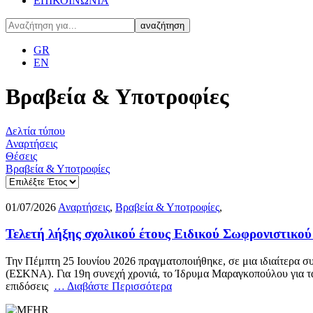
ΕΠΙΚΟΙΝΩΝΙΑ
GR
EN
Βραβεία & Υποτροφίες
Δελτία τύπου
Αναρτήσεις
Θέσεις
Βραβεία & Υποτροφίες
01/07/2026
Αναρτήσεις
,
Βραβεία & Υποτροφίες
,
Τελετή λήξης σχολικού έτους Ειδικού Σωφρονιστικ
Την Πέμπτη 25 Ιουνίου 2026 πραγματοποιήθηκε, σε μια ιδιαίτερα 
(ΕΣΚΝΑ). Για 19η συνεχή χρονιά, το Ίδρυμα Μαραγκοπούλου για τα 
επιδόσεις
… Διαβάστε Περισσότερα