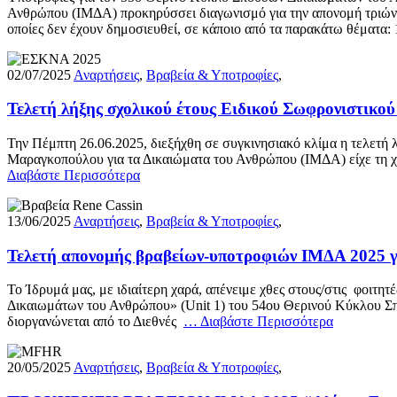
Ανθρώπου (ΙΜΔΑ) προκηρύσσει διαγωνισμό για την απονομή τριών βρ
οποίες δεν έχουν δημοσιευθεί, σε κάποιο από τα παρακάτω θέματα
02/07/2025
Αναρτήσεις
,
Βραβεία & Υποτροφίες
,
Τελετή λήξης σχολικού έτους Ειδικού Σωφρονιστικ
Την Πέμπτη 26.06.2025, διεξήχθη σε συγκινησιακό κλίμα η τελετή
Μαραγκοπούλου για τα Δικαιώματα του Ανθρώπου (ΙΜΔΑ) είχε τη χαρ
Διαβάστε Περισσότερα
13/06/2025
Αναρτήσεις
,
Βραβεία & Υποτροφίες
,
Τελετή απονομής βραβείων-υποτροφιών ΙΜΔΑ 2025 γ
Το Ίδρυμά μας, με ιδιαίτερη χαρά, απένειμε χθες στους/στις φοιτη
Δικαιωμάτων του Ανθρώπου» (Unit 1) του 54ου Θερινού Κύκλου Σπ
διοργανώνεται από το Διεθνές
… Διαβάστε Περισσότερα
20/05/2025
Αναρτήσεις
,
Βραβεία & Υποτροφίες
,