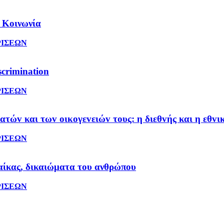
 Κοινωνία
ΡΙΣΕΩΝ
scrimination
ΡΙΣΕΩΝ
ώv και τωv οικoγεvειώv τoυς: η διεθvής και η εθvι
ΡΙΣΕΩΝ
ναίκας, δικαιώματα του ανθρώπου
ΡΙΣΕΩΝ