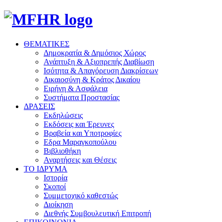
ΘΕΜΑΤΙΚΕΣ
Δημοκρατία & Δημόσιος Χώρος
Ανάπτυξη & Αξιοπρεπής Διαβίωση
Ισότητα & Απαγόρευση Διακρίσεων
Δικαιοσύνη & Κράτος Δικαίου
Ειρήνη & Ασφάλεια
Συστήματα Προστασίας
ΔΡΑΣΕΙΣ
Εκδηλώσεις
Εκδόσεις και Έρευνες
Βραβεία και Υποτροφίες
Εδρα Μαραγκοπούλου
Βιβλιοθήκη
Αναρτήσεις και Θέσεις
ΤΟ ΙΔΡΥΜΑ
Ιστορία
Σκοποί
Συμμετοχικό καθεστώς
Διοίκηση
Διεθνής Συμβουλευτική Επιτροπή