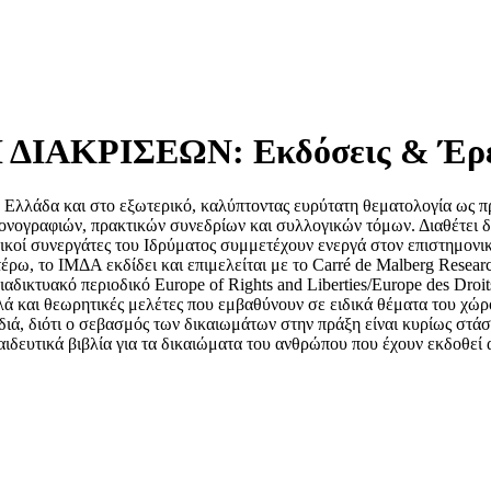
ΙΑΚΡΙΣΕΩΝ: Εκδόσεις & Έρε
ν Ελλάδα και στο εξωτερικό, καλύπτοντας ευρύτατη θεματολογία ως 
νογραφιών, πρακτικών συνεδρίων και συλλογικών τόμων. Διαθέτει δύ
νικοί συνεργάτες του Ιδρύματος συμμετέχουν ενεργά στον επιστημονι
ω, το ΙΜΔΑ εκδίδει και επιμελείται με το Carré de Malberg Research I
ικτυακό περιοδικό Europe of Rights and Liberties/Europe des Droits
λά και θεωρητικές μελέτες που εμβαθύνουν σε ειδικά θέματα του χώρ
αιδιά, διότι ο σεβασμός των δικαιωμάτων στην πράξη είναι κυρίως στά
παιδευτικά βιβλία για τα δικαιώματα του ανθρώπου που έχουν εκδοθε