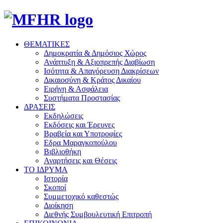
ΘΕΜΑΤΙΚΕΣ
Δημοκρατία & Δημόσιος Χώρος
Ανάπτυξη & Αξιοπρεπής Διαβίωση
Ισότητα & Απαγόρευση Διακρίσεων
Δικαιοσύνη & Κράτος Δικαίου
Ειρήνη & Ασφάλεια
Συστήματα Προστασίας
ΔΡΑΣΕΙΣ
Εκδηλώσεις
Εκδόσεις και Έρευνες
Βραβεία και Υποτροφίες
Εδρα Μαραγκοπούλου
Βιβλιοθήκη
Αναρτήσεις και Θέσεις
ΤΟ ΙΔΡΥΜΑ
Ιστορία
Σκοποί
Συμμετοχικό καθεστώς
Διοίκηση
Διεθνής Συμβουλευτική Επιτροπή