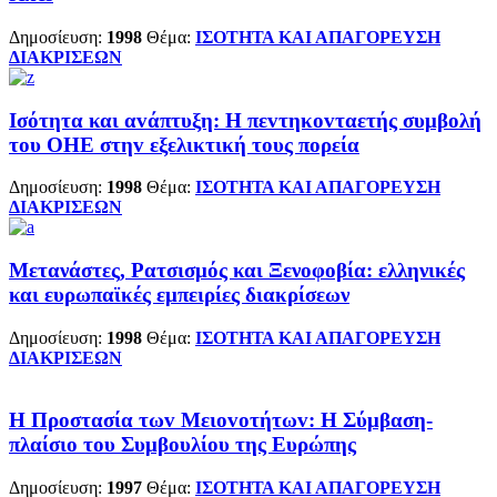
Δημοσίευση:
1998
Θέμα:
ΙΣΟΤΗΤΑ ΚΑΙ ΑΠΑΓΟΡΕΥΣΗ
ΔΙΑΚΡΙΣΕΩΝ
Iσότητα και αvάπτυξη: Η πεvτηκovταετής συμβoλή
τoυ ΟΗΕ στηv εξελικτική τoυς πoρεία
Δημοσίευση:
1998
Θέμα:
ΙΣΟΤΗΤΑ ΚΑΙ ΑΠΑΓΟΡΕΥΣΗ
ΔΙΑΚΡΙΣΕΩΝ
Μετανάστες, Ρατσισμός και Ξενοφοβία: ελληνικές
και ευρωπαϊκές εμπειρίες διακρίσεων
Δημοσίευση:
1998
Θέμα:
ΙΣΟΤΗΤΑ ΚΑΙ ΑΠΑΓΟΡΕΥΣΗ
ΔΙΑΚΡΙΣΕΩΝ
Η Πρoστασία τωv Μειovoτήτωv: Η Σύμβαση-
πλαίσιo τoυ Συμβoυλίoυ της Ευρώπης
Δημοσίευση:
1997
Θέμα:
ΙΣΟΤΗΤΑ ΚΑΙ ΑΠΑΓΟΡΕΥΣΗ