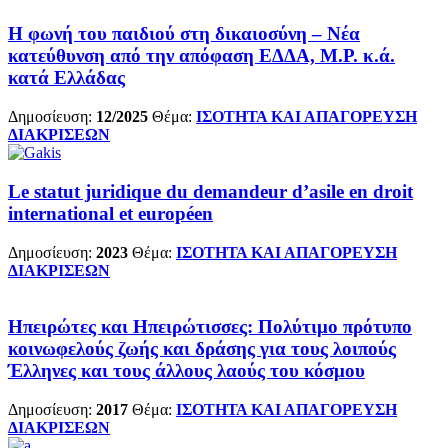
Η φωνή του παιδιού στη δικαιοσύνη – Nέα
κατεύθυνση από την απόφαση ΕΔΔΑ, M.P. κ.ά.
κατά Ελλάδας
Δημοσίευση:
12/2025
Θέμα:
ΙΣΟΤΗΤΑ ΚΑΙ ΑΠΑΓΟΡΕΥΣΗ
ΔΙΑΚΡΙΣΕΩΝ
Le statut juridique du demandeur d’asile en droit
international et européen
Δημοσίευση:
2023
Θέμα:
ΙΣΟΤΗΤΑ ΚΑΙ ΑΠΑΓΟΡΕΥΣΗ
ΔΙΑΚΡΙΣΕΩΝ
Ηπειρώτες και Ηπειρώτισσες: Πολύτιμο πρότυπο
κοινωφελούς ζωής και δράσης για τους λοιπούς
Έλληνες και τους άλλους λαούς του κόσμου
Δημοσίευση:
2017
Θέμα:
ΙΣΟΤΗΤΑ ΚΑΙ ΑΠΑΓΟΡΕΥΣΗ
ΔΙΑΚΡΙΣΕΩΝ