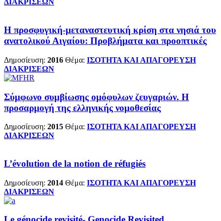
ΔΙΑΚΡΙΣΕΩΝ
Η προσφυγική-μεταναστευτική κρίση στα νησιά του
ανατολικού Αιγαίου: Προβλήματα και προοπτικές
Δημοσίευση:
2016
Θέμα:
ΙΣΟΤΗΤΑ ΚΑΙ ΑΠΑΓΟΡΕΥΣΗ
ΔΙΑΚΡΙΣΕΩΝ
Σύμφωνο συμβίωσης ομόφυλων ζευγαριών. Η
προσαρμογή της ελληνικής νομοθεσίας
Δημοσίευση:
2015
Θέμα:
ΙΣΟΤΗΤΑ ΚΑΙ ΑΠΑΓΟΡΕΥΣΗ
ΔΙΑΚΡΙΣΕΩΝ
L’évolution de la notion de réfugiés
Δημοσίευση:
2014
Θέμα:
ΙΣΟΤΗΤΑ ΚΑΙ ΑΠΑΓΟΡΕΥΣΗ
ΔΙΑΚΡΙΣΕΩΝ
Le génocide revisité- Genocide Revisited