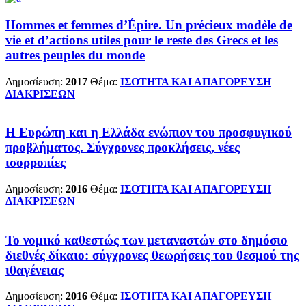
Hommes et femmes d’Épire. Un précieux modèle de
vie et d’actions utiles pour le reste des Grecs et les
autres peuples du monde
Δημοσίευση:
2017
Θέμα:
ΙΣΟΤΗΤΑ ΚΑΙ ΑΠΑΓΟΡΕΥΣΗ
ΔΙΑΚΡΙΣΕΩΝ
Η Ευρώπη και η Ελλάδα ενώπιον του προσφυγικού
προβλήματος. Σύγχρονες προκλήσεις, νέες
ισορροπίες
Δημοσίευση:
2016
Θέμα:
ΙΣΟΤΗΤΑ ΚΑΙ ΑΠΑΓΟΡΕΥΣΗ
ΔΙΑΚΡΙΣΕΩΝ
Το νομικό καθεστώς των μεταναστών στο δημόσιο
διεθνές δίκαιο: σύγχρονες θεωρήσεις του θεσμού της
ιθαγένειας
Δημοσίευση:
2016
Θέμα:
ΙΣΟΤΗΤΑ ΚΑΙ ΑΠΑΓΟΡΕΥΣΗ