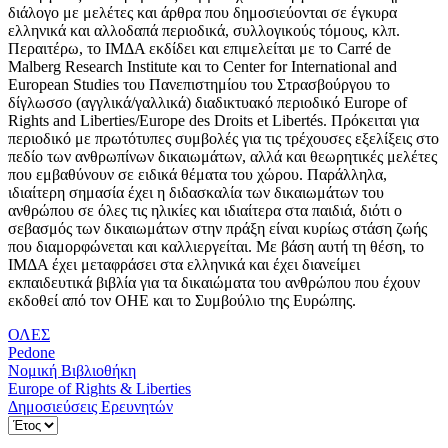
διάλογο με μελέτες και άρθρα που δημοσιεύονται σε έγκυρα
ελληνικά και αλλοδαπά περιοδικά, συλλογικούς τόμους, κλπ.
Περαιτέρω, το ΙΜΔΑ εκδίδει και επιμελείται με το Carré de
Malberg Research Institute και το Center for International and
European Studies του Πανεπιστημίου του Στρασβούργου το
δίγλωσσο (αγγλικά/γαλλικά) διαδικτυακό περιοδικό Europe of
Rights and Liberties/Europe des Droits et Libertés. Πρόκειται για
περιοδικό με πρωτότυπες συμβολές για τις τρέχουσες εξελίξεις στο
πεδίο των ανθρωπίνων δικαιωμάτων, αλλά και θεωρητικές μελέτες
που εμβαθύνουν σε ειδικά θέματα του χώρου. Παράλληλα,
ιδιαίτερη σημασία έχει η διδασκαλία των δικαιωμάτων του
ανθρώπου σε όλες τις ηλικίες και ιδιαίτερα στα παιδιά, διότι ο
σεβασμός των δικαιωμάτων στην πράξη είναι κυρίως στάση ζωής
που διαμορφώνεται και καλλιεργείται. Με βάση αυτή τη θέση, το
ΙΜΔΑ έχει μεταφράσει στα ελληνικά και έχει διανείμει
εκπαιδευτικά βιβλία για τα δικαιώματα του ανθρώπου που έχουν
εκδοθεί από τον ΟΗΕ και το Συμβούλιο της Ευρώπης.
ΟΛΕΣ
Pedone
Νομική Βιβλιοθήκη
Europe of Rights & Liberties
Δημοσιεύσεις Ερευνητών