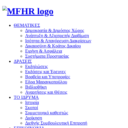
ΘΕΜΑΤΙΚΕΣ
Δημοκρατία & Δημόσιος Χώρος
Ανάπτυξη & Αξιοπρεπής Διαβίωση
Ισότητα & Απαγόρευση Διακρίσεων
Δικαιοσύνη & Κράτος Δικαίου
Ειρήνη & Ασφάλεια
Συστήματα Προστασίας
ΔΡΑΣΕΙΣ
Εκδηλώσεις
Εκδόσεις και Έρευνες
Βραβεία και Υποτροφίες
Εδρα Μαραγκοπούλου
Βιβλιοθήκη
Αναρτήσεις και Θέσεις
ΤΟ ΙΔΡΥΜΑ
Ιστορία
Σκοποί
Συμμετοχικό καθεστώς
Διοίκηση
Διεθνής Συμβουλευτική Επιτροπή