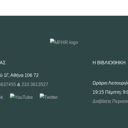
ΜΑΣ
Η ΒΙΒΛΙΟΘΉΚΗ
ύ 1Γ, Αθήνα 106 72
Ωράριο Λειτουργί
3637455
&
210 3613527
19:15 Πέμπτη: 9:
Διαβάστε Περισσ