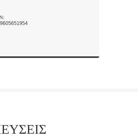
N:
9605651954
ΙΕΎΣΕΙΣ