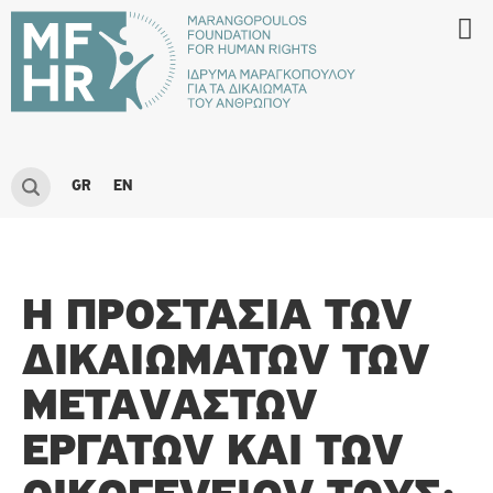
GR
EN
Η ΠΡOΣΤΑΣΊΑ ΤΩV
ΔΙΚΑΙΩΜΆΤΩV ΤΩV
ΜΕΤΑVΑΣΤΏV
ΕΡΓΑΤΏV ΚΑΙ ΤΩV