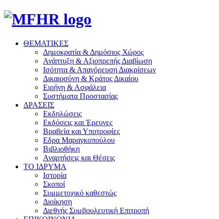
ΘΕΜΑΤΙΚΕΣ
Δημοκρατία & Δημόσιος Χώρος
Ανάπτυξη & Αξιοπρεπής Διαβίωση
Ισότητα & Απαγόρευση Διακρίσεων
Δικαιοσύνη & Κράτος Δικαίου
Ειρήνη & Ασφάλεια
Συστήματα Προστασίας
ΔΡΑΣΕΙΣ
Εκδηλώσεις
Εκδόσεις και Έρευνες
Βραβεία και Υποτροφίες
Εδρα Μαραγκοπούλου
Βιβλιοθήκη
Αναρτήσεις και Θέσεις
ΤΟ ΙΔΡΥΜΑ
Ιστορία
Σκοποί
Συμμετοχικό καθεστώς
Διοίκηση
Διεθνής Συμβουλευτική Επιτροπή