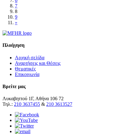
6
7
8
9
»
Πλοήγηση
Αρχική σελίδα
Αναρτήσεις και Θέσεις
Θεματικές
Επικοινωνία
Βρείτε μας
Λυκαβηττού 1Γ, Αθήνα 106 72
Τηλ.:
210 3637455
&
210 3613527