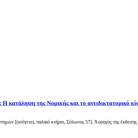
ς: Η κατάληψη της Νομικής και το αντιδικτατορικό κ
μών [(ισόγειο), παλαιό κτήριο, Σόλωνος 57]. Χορηγός της έκθεσης