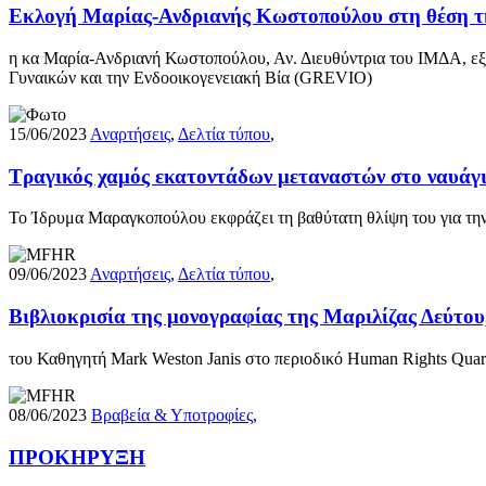
Εκλογή Μαρίας-Ανδριανής Κωστοπούλου στη θέση 
η κα Μαρία-Ανδριανή Κωστοπούλου, Αν. Διευθύντρια του ΙΜΔΑ, ε
Γυναικών και την Ενδοοικογενειακή Βία (GREVIO)
15/06/2023
Αναρτήσεις
,
Δελτία τύπου
,
Τραγικός χαμός εκατοντάδων μεταναστών στο ναυάγ
Το Ίδρυμα Μαραγκοπούλου εκφράζει τη βαθύτατη θλίψη του για τη
09/06/2023
Αναρτήσεις
,
Δελτία τύπου
,
Βιβλιοκρισία της μονογραφίας της Μαριλίζας Δεύτο
του Καθηγητή Mark Weston Janis στο περιοδικό Human Rights Quarte
08/06/2023
Βραβεία & Υποτροφίες
,
ΠΡΟΚΗΡΥΞΗ