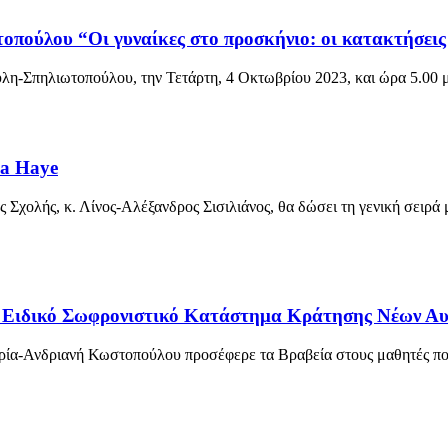
ούλου “Οι γυναίκες στο προσκήνιο: οι κατακτήσεις 
-Σπηλιωτοπούλου, την Τετάρτη, 4 Οκτωβρίου 2023, και ώρα 5.00 μ
 la Haye
Σχολής, κ. Λίνος-Αλέξανδρος Σισιλιάνος, θα δώσει τη γενική σειρά
το Ειδικό Σωφρονιστικό Κατάστημα Κράτησης Νέων Α
ία-Ανδριανή Κωστοπούλου προσέφερε τα Βραβεία στους μαθητές που