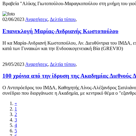
Βραβεία "Αλίκης Γιωτοπούλου-Μαραγκοπούλου στη μνήμη του γιού
02/06/2023
Αναρτήσεις
,
Δελτία τύπου
,
Επανεκλογή Μαρίας-Ανδριανής Κωστοπούλου
Η κα Μαρία-Ανδριανή Κωστοπούλου, Αν. Διευθύντρια του ΙΜΔΑ, ε
κατά των Γυναικών και την Ενδοοικογενειακή Βία (GREVIO)
29/05/2023
Αναρτήσεις
,
Δελτία τύπου
,
100 χρόνια από την ίδρυση της Ακαδημίας Διεθνούς 
Ο Αντιπρόεδρος του ΙΜΔΑ, Καθηγητής Λίνος-Αλέξανδρος Σισιλιάνος 
συνέδριο που διοργάνωσε η Ακαδημία, με κεντρικό θέμα ο "εξανθρωπισ
«
1
2
3
4
5