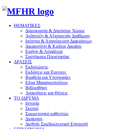
ΘΕΜΑΤΙΚΕΣ
Δημοκρατία & Δημόσιος Χώρος
Ανάπτυξη & Αξιοπρεπής Διαβίωση
Ισότητα & Απαγόρευση Διακρίσεων
Δικαιοσύνη & Κράτος Δικαίου
Ειρήνη & Ασφάλεια
Συστήματα Προστασίας
ΔΡΑΣΕΙΣ
Εκδηλώσεις
Εκδόσεις και Έρευνες
Βραβεία και Υποτροφίες
Εδρα Μαραγκοπούλου
Βιβλιοθήκη
Αναρτήσεις και Θέσεις
ΤΟ ΙΔΡΥΜΑ
Ιστορία
Σκοποί
Συμμετοχικό καθεστώς
Διοίκηση
Διεθνής Συμβουλευτική Επιτροπή