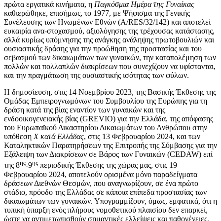
πρώτα εργατικά κινήματα, η
Παγκόσμια Ημέρα της Γυναίκας
καθιερώθηκε, επισήμως, το 1977, με Ψήφισμα της Γενικής
Συνέλευσης των Ηνωμένων Εθνών (A/RES/32/142) και αποτελεί
ευκαιρία ανα-στοχασμού, αξιολόγησης της τρέχουσας κατάστασης,
αλλά κυρίως υπόμνησης της ανάγκης ανάληψης πρωτοβουλιών και
ουσιαστικής δράσης για την προώθηση της προστασίας και του
σεβασμού των δικαιωμάτων των γυναικών, την καταπολέμηση των
πολλών και πολλαπλών διακρίσεων που συνεχίζουν να υφίστανται,
και την πραγμάτωση της ουσιαστικής ισότητας των φύλων.
Η δημοσίευση, στις 14 Νοεμβρίου 2023, της Βασικής Έκθεσης της
Ομάδας Εμπειρογνωμόνων του Συμβουλίου της Ευρώπης για τη
δράση κατά της βίας εναντίον των γυναικών και της
ενδοοικογενειακής βίας (GREVIO) για την Ελλάδα, της απόφασης
του Ευρωπαϊκού Δικαστηρίου Δικαιωμάτων του Ανθρώπου στην
υπόθεση
Χ κατά Ελλάδας
, στις 13 Φεβρουαρίου 2024, και των
Καταληκτικών Παρατηρήσεων της Επιτροπής της Σύμβασης για την
Εξάλειψη των Διακρίσεων σε Βάρος των Γυναικών (CEDAW) επί
ης
ης
της 8
-9
περιοδικής Έκθεσης της χώρας μας, στις 19
Φεβρουαρίου 2024, αποτελούν ορισμένα μόνο παραδείγματα
δράσεων Διεθνών Θεσμών, που αναγνωρίζουν, σε ένα πρώτο
στάδιο, πρόοδο της Ελλάδας σε κάποια επίπεδα προστασίας των
δικαιωμάτων των γυναικών. Υπογραμμίζουν, όμως, εμφατικά, ότι η
τυπική ύπαρξη ενός πλήρους νομοθετικού πλαισίου δεν επαρκεί,
ώστε να αντιμετωπισθούν σημαντικές ελλείψεις και παθογένειες,