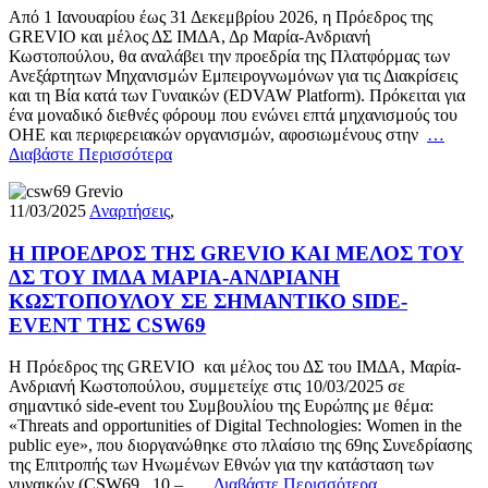
Aπό 1 Ιανουαρίου έως 31 Δεκεμβρίου 2026, η Πρόεδρος της
GREVIO και μέλος ΔΣ ΙΜΔΑ, Δρ Μαρία-Ανδριανή
Κωστοπούλου, θα αναλάβει την προεδρία της Πλατφόρμας των
Ανεξάρτητων Μηχανισμών Εμπειρογνωμόνων για τις Διακρίσεις
και τη Βία κατά των Γυναικών (EDVAW Platform). Πρόκειται για
ένα μοναδικό διεθνές φόρουμ που ενώνει επτά μηχανισμούς του
ΟΗΕ και περιφερειακών οργανισμών, αφοσιωμένους στην
…
Διαβάστε Περισσότερα
11/03/2025
Αναρτήσεις
,
H ΠΡΟΕΔΡΟΣ ΤΗΣ GREVIO ΚΑΙ ΜΕΛΟΣ ΤΟΥ
ΔΣ ΤΟΥ ΙΜΔΑ ΜΑΡΙΑ-ΑΝΔΡΙΑΝΗ
ΚΩΣΤΟΠΟΥΛΟΥ ΣΕ ΣΗΜΑΝΤΙΚΟ SIDE-
EVENT ΤΗΣ CSW69
Η Πρόεδρος της GREVIO και μέλος του ΔΣ του ΙΜΔΑ, Μαρία-
Ανδριανή Κωστοπούλου, συμμετείχε στις 10/03/2025 σε
σημαντικό side-event του Συμβουλίου της Ευρώπης με θέμα:
«Threats and opportunities of Digital Technologies: Women in the
public eye», που διοργανώθηκε στο πλαίσιο της 69ης Συνεδρίασης
της Επιτροπής των Ηνωμένων Εθνών για την κατάσταση των
γυναικών (CSW69, 10 –
… Διαβάστε Περισσότερα