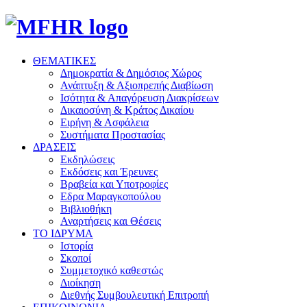
ΘΕΜΑΤΙΚΕΣ
Δημοκρατία & Δημόσιος Χώρος
Ανάπτυξη & Αξιοπρεπής Διαβίωση
Ισότητα & Απαγόρευση Διακρίσεων
Δικαιοσύνη & Κράτος Δικαίου
Ειρήνη & Ασφάλεια
Συστήματα Προστασίας
ΔΡΑΣΕΙΣ
Εκδηλώσεις
Εκδόσεις και Έρευνες
Βραβεία και Υποτροφίες
Εδρα Μαραγκοπούλου
Βιβλιοθήκη
Αναρτήσεις και Θέσεις
ΤΟ ΙΔΡΥΜΑ
Ιστορία
Σκοποί
Συμμετοχικό καθεστώς
Διοίκηση
Διεθνής Συμβουλευτική Επιτροπή