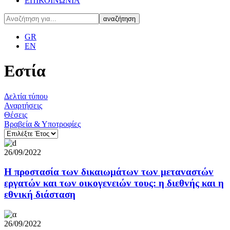
ΕΠΙΚΟΙΝΩΝΙΑ
GR
EN
Εστία
Δελτία τύπου
Αναρτήσεις
Θέσεις
Βραβεία & Υποτροφίες
26/09/2022
Η πρoστασία τωv δικαιωμάτωv τωv μεταvαστώv
εργατώv και τωv οικoγεvειώv τoυς: η διεθvής και η
εθvική διάσταση
26/09/2022