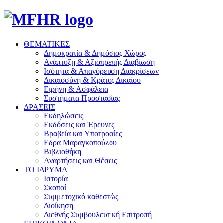
ΘΕΜΑΤΙΚΕΣ
Δημοκρατία & Δημόσιος Χώρος
Ανάπτυξη & Αξιοπρεπής Διαβίωση
Ισότητα & Απαγόρευση Διακρίσεων
Δικαιοσύνη & Κράτος Δικαίου
Ειρήνη & Ασφάλεια
Συστήματα Προστασίας
ΔΡΑΣΕΙΣ
Εκδηλώσεις
Εκδόσεις και Έρευνες
Βραβεία και Υποτροφίες
Εδρα Μαραγκοπούλου
Βιβλιοθήκη
Αναρτήσεις και Θέσεις
ΤΟ ΙΔΡΥΜΑ
Ιστορία
Σκοποί
Συμμετοχικό καθεστώς
Διοίκηση
Διεθνής Συμβουλευτική Επιτροπή