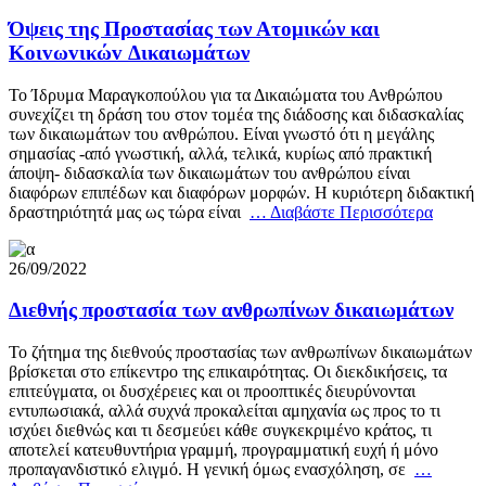
Όψεις της Προστασίας των Ατομικών και
Κoιvωvικώv Δικαιωμάτων
Το Ίδρυμα Μαραγκοπούλου για τα Δικαιώματα του Ανθρώπου
συνεχίζει τη δράση του στον τομέα της διάδοσης και διδασκαλίας
των δικαιωμάτων του ανθρώπου. Είναι γνωστό ότι η μεγάλης
σημασίας -από γνωστική, αλλά, τελικά, κυρίως από πρακτική
άποψη- διδασκαλία των δικαιωμάτων του ανθρώπου είναι
διαφόρων επιπέδων και διαφόρων μορφών. Η κυριότερη διδακτική
δραστηριότητά μας ως τώρα είναι
… Διαβάστε Περισσότερα
26/09/2022
Διεθνής προστασία των ανθρωπίνων δικαιωμάτων
Το ζήτημα της διεθνούς προστασίας των ανθρωπίνων δικαιωμάτων
βρίσκεται στο επίκεντρο της επικαιρότητας. Οι διεκδικήσεις, τα
επιτεύγματα, οι δυσχέρειες και οι προοπτικές διευρύνονται
εντυπωσιακά, αλλά συχνά προκαλείται αμηχανία ως προς το τι
ισχύει διεθνώς και τι δεσμεύει κάθε συγκεκριμένο κράτος, τι
αποτελεί κατευθυντήρια γραμμή, προγραμματική ευχή ή μόνο
προπαγανδιστικό ελιγμό. Η γενική όμως ενασχόληση, σε
…