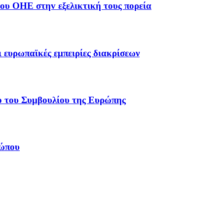
oυ ΟΗΕ στηv εξελικτική τoυς πoρεία
ι ευρωπαϊκές εμπειρίες διακρίσεων
 τoυ Συμβoυλίoυ της Ευρώπης
ρώπoυ