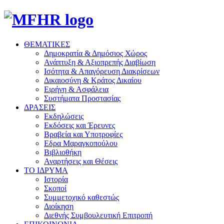
ΘΕΜΑΤΙΚΕΣ
Δημοκρατία & Δημόσιος Χώρος
Ανάπτυξη & Αξιοπρεπής Διαβίωση
Ισότητα & Απαγόρευση Διακρίσεων
Δικαιοσύνη & Κράτος Δικαίου
Ειρήνη & Ασφάλεια
Συστήματα Προστασίας
ΔΡΑΣΕΙΣ
Εκδηλώσεις
Εκδόσεις και Έρευνες
Βραβεία και Υποτροφίες
Εδρα Μαραγκοπούλου
Βιβλιοθήκη
Αναρτήσεις και Θέσεις
ΤΟ ΙΔΡΥΜΑ
Ιστορία
Σκοποί
Συμμετοχικό καθεστώς
Διοίκηση
Διεθνής Συμβουλευτική Επιτροπή