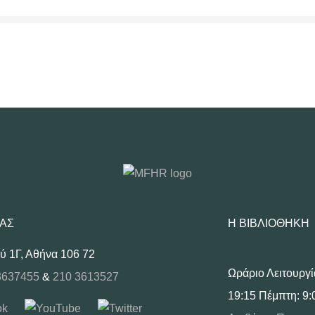
ΜΑΣ
Η ΒΙΒΛΙΟΘΉΚΗ
ύ 1Γ, Αθήνα 106 72
Ωράριο Λειτουργί
3637455
&
210 3613527
19:15 Πέμπτη: 9: