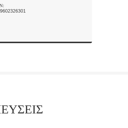
N:
9602326301
ΙΕΎΣΕΙΣ