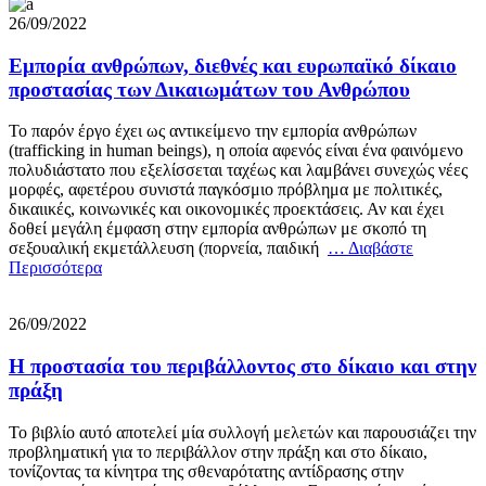
26/09/2022
Εμπορία ανθρώπων, διεθνές και ευρωπαϊκό δίκαιο
προστασίας των Δικαιωμάτων του Ανθρώπου
Το παρόν έργο έχει ως αντικείμενο την εμπορία ανθρώπων
(trafficking in human beings), η οποία αφενός είναι ένα φαινόμενο
πολυδιάστατο που εξελίσσεται ταχέως και λαμβάνει συνεχώς νέες
μορφές, αφετέρου συνιστά παγκόσμιο πρόβλημα με πολιτικές,
δικαιικές, κοινωνικές και οικονομικές προεκτάσεις. Αν και έχει
δοθεί μεγάλη έμφαση στην εμπορία ανθρώπων με σκοπό τη
σεξουαλική εκμετάλλευση (πορνεία, παιδική
… Διαβάστε
Περισσότερα
26/09/2022
Η προστασία του περιβάλλοντος στο δίκαιο και στην
πράξη
Το βιβλίο αυτό αποτελεί μία συλλογή μελετών και παρουσιάζει την
προβληματική για το περιβάλλον στην πράξη και στο δίκαιο,
τονίζοντας τα κίνητρα της σθεναρότατης αντίδρασης στην