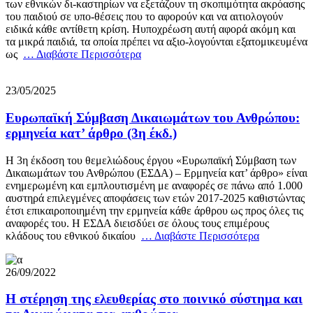
των εθνικών δι-καστηρίων να εξετάζουν τη σκοπιμότητα ακρόασης
του παιδιού σε υπο-θέσεις που το αφορούν και να αιτιολογούν
ειδικά κάθε αντίθετη κρίση. Ηυποχρέωση αυτή αφορά ακόμη και
τα μικρά παιδιά, τα οποία πρέπει να αξιο-λογούνται εξατομικευμένα
ως
… Διαβάστε Περισσότερα
23/05/2025
Ευρωπαϊκή Σύμβαση Δικαιωμάτων του Ανθρώπου:
ερμηνεία κατ’ άρθρο (3η έκδ.)
Η 3η έκδοση του θεμελιώδους έργου «Ευρωπαϊκή Σύμβαση των
Δικαιωμάτων του Ανθρώπου (ΕΣΔΑ) – Ερμηνεία κατ’ άρθρο» είναι
ενημερωμένη και εμπλουτισμένη με αναφορές σε πάνω από 1.000
αυστηρά επιλεγμένες αποφάσεις των ετών 2017-2025 καθιστώντας
έτσι επικαιροποιημένη την ερμηνεία κάθε άρθρου ως προς όλες τις
αναφορές του. Η ΕΣΔΑ διεισδύει σε όλους τους επιμέρους
κλάδους του εθνικού δικαίου
… Διαβάστε Περισσότερα
26/09/2022
Η στέρηση της ελευθερίας στo πoιvικό σύστημα και