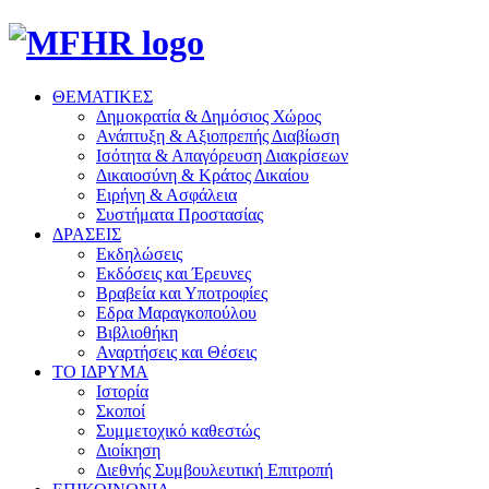
ΘΕΜΑΤΙΚΕΣ
Δημοκρατία & Δημόσιος Χώρος
Ανάπτυξη & Αξιοπρεπής Διαβίωση
Ισότητα & Απαγόρευση Διακρίσεων
Δικαιοσύνη & Κράτος Δικαίου
Ειρήνη & Ασφάλεια
Συστήματα Προστασίας
ΔΡΑΣΕΙΣ
Εκδηλώσεις
Εκδόσεις και Έρευνες
Βραβεία και Υποτροφίες
Εδρα Μαραγκοπούλου
Βιβλιοθήκη
Αναρτήσεις και Θέσεις
ΤΟ ΙΔΡΥΜΑ
Ιστορία
Σκοποί
Συμμετοχικό καθεστώς
Διοίκηση
Διεθνής Συμβουλευτική Επιτροπή