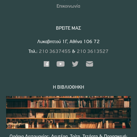
Επικοινωνία
ΒΡΕΊΤΕ ΜΑΣ
Λυκαβηττού 1Γ, Αθήνα 106 72
Τηλ.:
210 3637455
&
210 3613527
Η ΒΙΒΛΙΟΘΉΚΗ
Ωράριο Λειτουργίας: Δευτέρα, Τρίτη, Τετάρτη & Παρασκευή: