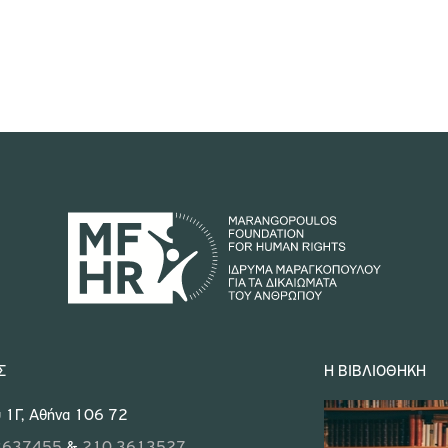
Σ
Η ΒΙΒΛΙΟΘΉΚΗ
 1Γ, Αθήνα 106 72