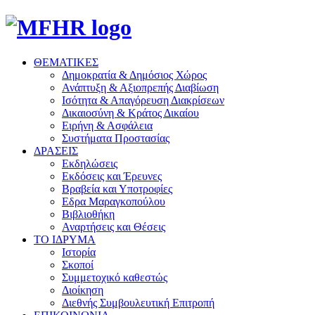
ΘΕΜΑΤΙΚΕΣ
Δημοκρατία & Δημόσιος Χώρος
Ανάπτυξη & Αξιοπρεπής Διαβίωση
Ισότητα & Απαγόρευση Διακρίσεων
Δικαιοσύνη & Κράτος Δικαίου
Ειρήνη & Ασφάλεια
Συστήματα Προστασίας
ΔΡΑΣΕΙΣ
Εκδηλώσεις
Εκδόσεις και Έρευνες
Βραβεία και Υποτροφίες
Εδρα Μαραγκοπούλου
Βιβλιοθήκη
Αναρτήσεις και Θέσεις
ΤΟ ΙΔΡΥΜΑ
Ιστορία
Σκοποί
Συμμετοχικό καθεστώς
Διοίκηση
Διεθνής Συμβουλευτική Επιτροπή