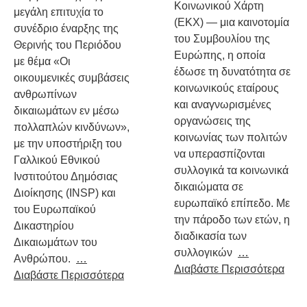
Κοινωνικού Χάρτη
μεγάλη επιτυχία το
(ΕΚΧ) — μια καινοτομία
συνέδριο έναρξης της
του Συμβουλίου της
Θερινής του Περιόδου
Ευρώπης, η οποία
με θέμα «Οι
έδωσε τη δυνατότητα σε
οικουμενικές συμβάσεις
κοινωνικούς εταίρους
ανθρωπίνων
και αναγνωρισμένες
δικαιωμάτων εν μέσω
οργανώσεις της
πολλαπλών κινδύνων»,
κοινωνίας των πολιτών
με την υποστήριξη του
να υπερασπίζονται
Γαλλικού Εθνικού
συλλογικά τα κοινωνικά
Ινστιτούτου Δημόσιας
δικαιώματα σε
Διοίκησης (INSP) και
ευρωπαϊκό επίπεδο. Με
του Ευρωπαϊκού
την πάροδο των ετών, η
Δικαστηρίου
διαδικασία των
Δικαιωμάτων του
συλλογικών
…
Ανθρώπου.
…
Διαβάστε Περισσότερα
Διαβάστε Περισσότερα