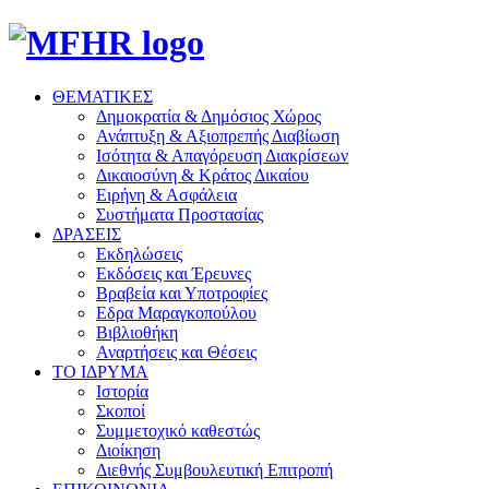
ΘΕΜΑΤΙΚΕΣ
Δημοκρατία & Δημόσιος Χώρος
Ανάπτυξη & Αξιοπρεπής Διαβίωση
Ισότητα & Απαγόρευση Διακρίσεων
Δικαιοσύνη & Κράτος Δικαίου
Ειρήνη & Ασφάλεια
Συστήματα Προστασίας
ΔΡΑΣΕΙΣ
Εκδηλώσεις
Εκδόσεις και Έρευνες
Βραβεία και Υποτροφίες
Εδρα Μαραγκοπούλου
Βιβλιοθήκη
Αναρτήσεις και Θέσεις
ΤΟ ΙΔΡΥΜΑ
Ιστορία
Σκοποί
Συμμετοχικό καθεστώς
Διοίκηση
Διεθνής Συμβουλευτική Επιτροπή