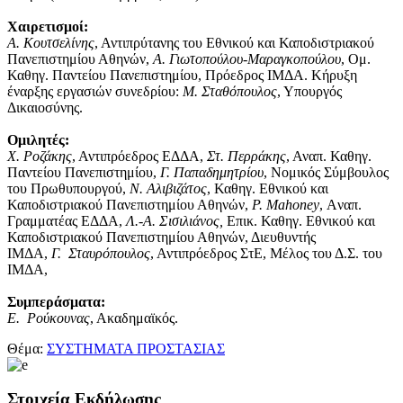
Χαιρετισμοί:
Α. Κουτσελίνης
, Αντιπρύτανης του Εθνικού και Καποδιστριακού
Πανεπιστημίου Αθηνών,
Α. Γιωτοπούλου-Μαραγκοπούλου
, Ομ.
Καθηγ. Παντείου Πανεπιστημίου, Πρόεδρος ΙΜΔΑ. Κήρυξη
έναρξης εργασιών συνεδρίου:
Μ. Σταθόπουλος
, Υπουργός
Δικαιοσύνης.
Ομιλητές:
Χ. Ροζάκης
, Αντιπρόεδρος ΕΔΔΑ,
Στ. Περράκης
, Αναπ. Καθηγ.
Παντείου Πανεπιστημίου,
Γ. Παπαδημητρίου
, Νομικός Σύμβουλος
του Πρωθυπουργού,
Ν. Αλιβιζάτος
, Καθηγ. Εθνικού και
Καποδιστριακού Πανεπιστημίου Αθηνών,
P. Mahoney
, Aναπ.
Γραμματέας ΕΔΔΑ,
Λ.-Α. Σισιλιάνος,
Επικ. Καθηγ. Εθνικού και
Καποδιστριακού Πανεπιστημίου Αθηνών, Διευθυντής
ΙΜΔΑ,
Γ.
Σταυρόπουλος
, Αντιπρόεδρος ΣτΕ, Μέλος του Δ.Σ. του
ΙΜΔΑ,
Συμπεράσματα:
Ε.
Ρούκουνας
, Ακαδημαϊκός.
Θέμα:
ΣΥΣΤΗΜΑΤΑ ΠΡΟΣΤΑΣΙΑΣ
Στοιχεία Εκδήλωσης