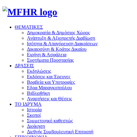
ΘΕΜΑΤΙΚΕΣ
Δημοκρατία & Δημόσιος Χώρος
Ανάπτυξη & Αξιοπρεπής Διαβίωση
Ισότητα & Απαγόρευση Διακρίσεων
Δικαιοσύνη & Κράτος Δικαίου
Ειρήνη & Ασφάλεια
Συστήματα Προστασίας
ΔΡΑΣΕΙΣ
Εκδηλώσεις
Εκδόσεις και Έρευνες
Βραβεία και Υποτροφίες
Εδρα Μαραγκοπούλου
Βιβλιοθήκη
Αναρτήσεις και Θέσεις
ΤΟ ΙΔΡΥΜΑ
Ιστορία
Σκοποί
Συμμετοχικό καθεστώς
Διοίκηση
Διεθνής Συμβουλευτική Επιτροπή