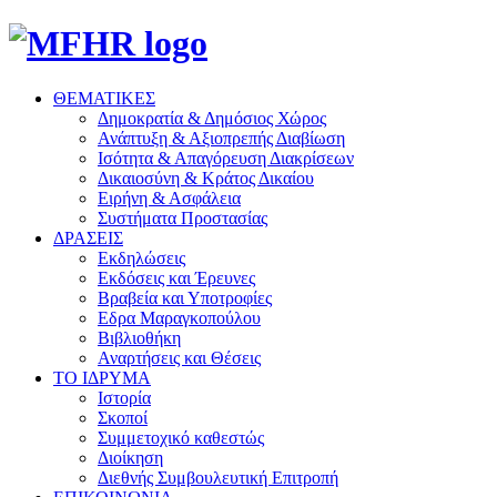
ΘΕΜΑΤΙΚΕΣ
Δημοκρατία & Δημόσιος Χώρος
Ανάπτυξη & Αξιοπρεπής Διαβίωση
Ισότητα & Απαγόρευση Διακρίσεων
Δικαιοσύνη & Κράτος Δικαίου
Ειρήνη & Ασφάλεια
Συστήματα Προστασίας
ΔΡΑΣΕΙΣ
Εκδηλώσεις
Εκδόσεις και Έρευνες
Βραβεία και Υποτροφίες
Εδρα Μαραγκοπούλου
Βιβλιοθήκη
Αναρτήσεις και Θέσεις
ΤΟ ΙΔΡΥΜΑ
Ιστορία
Σκοποί
Συμμετοχικό καθεστώς
Διοίκηση
Διεθνής Συμβουλευτική Επιτροπή