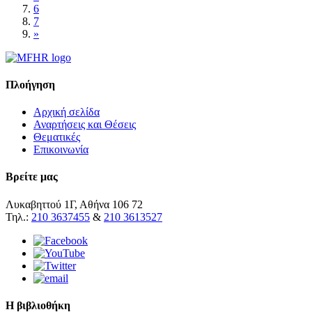
6
7
»
Πλοήγηση
Αρχική σελίδα
Αναρτήσεις και Θέσεις
Θεματικές
Επικοινωνία
Βρείτε μας
Λυκαβηττού 1Γ, Αθήνα 106 72
Τηλ.:
210 3637455
&
210 3613527
Η βιβλιοθήκη