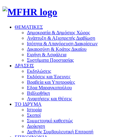
ΘΕΜΑΤΙΚΕΣ
Δημοκρατία & Δημόσιος Χώρος
Ανάπτυξη & Αξιοπρεπής Διαβίωση
Ισότητα & Απαγόρευση Διακρίσεων
Δικαιοσύνη & Κράτος Δικαίου
Ειρήνη & Ασφάλεια
Συστήματα Προστασίας
ΔΡΑΣΕΙΣ
Εκδηλώσεις
Εκδόσεις και Έρευνες
Βραβεία και Υποτροφίες
Εδρα Μαραγκοπούλου
Βιβλιοθήκη
Αναρτήσεις και Θέσεις
ΤΟ ΙΔΡΥΜΑ
Ιστορία
Σκοποί
Συμμετοχικό καθεστώς
Διοίκηση
Διεθνής Συμβουλευτική Επιτροπή