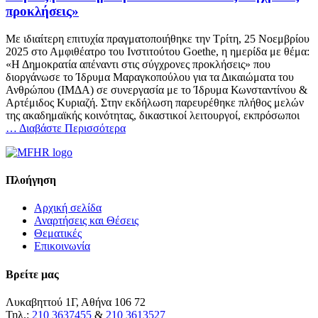
προκλήσεις»
Με ιδιαίτερη επιτυχία πραγματοποιήθηκε την Τρίτη, 25 Νοεμβρίου
2025 στο Αμφιθέατρο του Ινστιτούτου Goethe, η ημερίδα με θέμα:
«Η Δημοκρατία απέναντι στις σύγχρονες προκλήσεις» που
διοργάνωσε το Ίδρυμα Μαραγκοπούλου για τα Δικαιώματα του
Ανθρώπου (ΙΜΔΑ) σε συνεργασία με το Ίδρυμα Κωνσταντίνου &
Αρτέμιδος Κυριαζή. Στην εκδήλωση παρευρέθηκε πλήθος μελών
της ακαδημαϊκής κοινότητας, δικαστικοί λειτουργοί, εκπρόσωποι
… Διαβάστε Περισσότερα
Πλοήγηση
Αρχική σελίδα
Αναρτήσεις και Θέσεις
Θεματικές
Επικοινωνία
Βρείτε μας
Λυκαβηττού 1Γ, Αθήνα 106 72
Τηλ.:
210 3637455
&
210 3613527