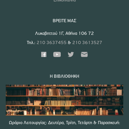
Επικοινωνία
ΒΡΕΊΤΕ ΜΑΣ
Λυκαβηττού 1Γ, Αθήνα 106 72
Τηλ.:
210 3637455
&
210 3613527
Η ΒΙΒΛΙΟΘΉΚΗ
Ωράριο Λειτουργίας: Δευτέρα, Τρίτη, Τετάρτη & Παρασκευή: