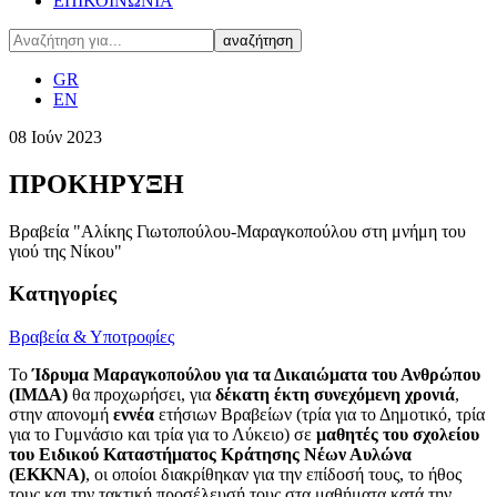
ΕΠΙΚΟΙΝΩΝΙΑ
GR
EN
08
Ιούν
2023
ΠΡΟΚΗΡΥΞΗ
Βραβεία "Αλίκης Γιωτοπούλου-Μαραγκοπούλου στη μνήμη του
γιού της Νίκου"
Κατηγορίες
Βραβεία & Υποτροφίες
Το
Ίδρυμα Μαραγκοπούλου για τα Δικαιώματα του Ανθρώπου
(ΙΜΔΑ)
θα προχωρήσει, για
δέκατη έκτη συνεχόμενη χρονιά
,
στην απονομή
εννέα
ετήσιων Βραβείων (τρία για το Δημοτικό, τρία
για το Γυμνάσιο και τρία για το Λύκειο) σε
μαθητές του σχολείου
του Ειδικού Καταστήματος Κράτησης Νέων Αυλώνα
(ΕΚΚΝΑ)
, οι οποίοι διακρίθηκαν για την επίδοσή τους, το ήθος
τους και την τακτική προσέλευσή τους στα μαθήματα κατά την