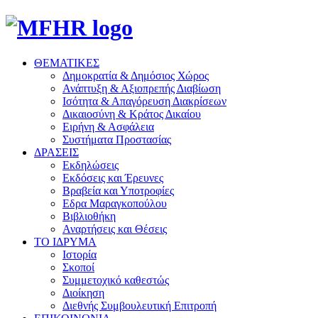
ΘΕΜΑΤΙΚΕΣ
Δημοκρατία & Δημόσιος Χώρος
Ανάπτυξη & Αξιοπρεπής Διαβίωση
Ισότητα & Απαγόρευση Διακρίσεων
Δικαιοσύνη & Κράτος Δικαίου
Ειρήνη & Ασφάλεια
Συστήματα Προστασίας
ΔΡΑΣΕΙΣ
Εκδηλώσεις
Εκδόσεις και Έρευνες
Βραβεία και Υποτροφίες
Εδρα Μαραγκοπούλου
Βιβλιοθήκη
Αναρτήσεις και Θέσεις
ΤΟ ΙΔΡΥΜΑ
Ιστορία
Σκοποί
Συμμετοχικό καθεστώς
Διοίκηση
Διεθνής Συμβουλευτική Επιτροπή