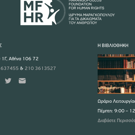
Σ
Η ΒΙΒΛΙΟΘΉΚΗ
 1Γ, Αθήνα 106 72
3637455
&
210 3613527
Ωράριο Λειτουργία
Πέμπτη: 9:00 – 1
Διαβάστε Περισσό