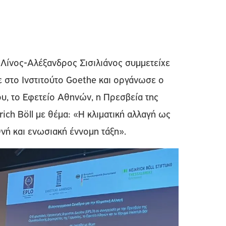
Λίνος-Αλέξανδρος Σισιλιάνος συμμετείχε
 στο Ινστιτούτο Goethe και οργάνωσε ο
, το Εφετείο Αθηνών, η Πρεσβεία της
rich Böll με θέμα: «Η κλιματική αλλαγή ως
θνή και ενωσιακή έννομη τάξη».