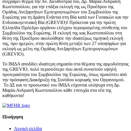
συγχαίρει θερμά την Αν. Διευθύντριά του, Δρ. Μαρία-Ανδριανή
Κωστοπούλου, για την επάξια εκλογή της ως Προέδρου της
Ομάδας Ανεξαρτήτων Εμπειρογνωμόνων του Συμβουλίου της
Ευρώπης για τη Δράση Ενάντια στη Βία κατά των Γυναικών και την
Ενδοοικογενειακή Βία (GREVIO)! Πρόκειται για την πρώτη
Ελληνίδα Πρόεδρο οργάνου ελέγχου περιορισμένης σύνθεσης του
Συμβουλίου της Ευρώπης. H εκλογή της κας Κωστοπούλου στη
θέση της Προέδρου ακολούθησε την ιδιαιτέρως τιμητική εκλογή
της, προ ημερών, στην πρώτη θέση μεταξύ των 27 υποψηφίων για
εκλογή ως μέλη της Oμάδας Ανεξαρτήτων Εμπειρογνωμόνων
(GREVIO).
Το ΙΜΔΑ αποδίδει ιδιαίτερη σημασία στα θέματα της αρμοδιότητας
της GREVIO, πολύ περισσότερο που αυτά συνιστούν υψηλή
προτεραιότητα του Συμβουλίου της Ευρώπης, όπως προκύπτει από
την πρόσφατη Διακήρυξη της Συνόδου κορυφής του Οργανισμού.
Το ΔΣ και το προσωπικό του ΙΜΔΑ εύχονται ολόψυχα στη Δρ.
Μαρία-Ανδριανή Κωστοπούλου κάθε επιτυχία στα νέα της
καθήκοντα!
Πλοήγηση
Αρχική σελίδα