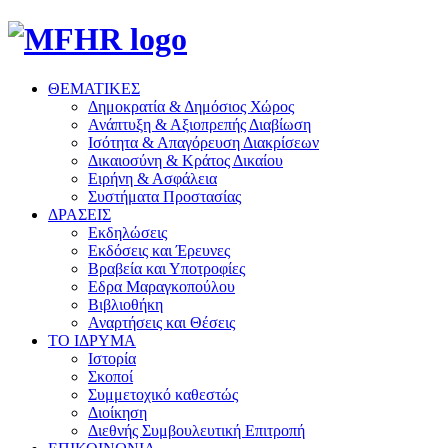
ΘΕΜΑΤΙΚΕΣ
Δημοκρατία & Δημόσιος Χώρος
Ανάπτυξη & Αξιοπρεπής Διαβίωση
Ισότητα & Απαγόρευση Διακρίσεων
Δικαιοσύνη & Κράτος Δικαίου
Ειρήνη & Ασφάλεια
Συστήματα Προστασίας
ΔΡΑΣΕΙΣ
Εκδηλώσεις
Εκδόσεις και Έρευνες
Βραβεία και Υποτροφίες
Εδρα Μαραγκοπούλου
Βιβλιοθήκη
Αναρτήσεις και Θέσεις
ΤΟ ΙΔΡΥΜΑ
Ιστορία
Σκοποί
Συμμετοχικό καθεστώς
Διοίκηση
Διεθνής Συμβουλευτική Επιτροπή