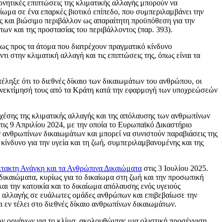
νητικές επιπτώσεις της κλιματικής αλλαγής μπορούν να
ίωμα σε ένα επαρκές βιοτικό επίπεδο, που συμπεριλαμβάνει την
ές και βιώσιμο περιβάλλον ως απαραίτητη προϋπόθεση για την
ων και της προστασίας του περιβάλλοντος (παρ. 393).
 ως προς τα άτομα που διατρέχουν πραγματικό κίνδυνο
 στην κλιματική αλλαγή και τις επιπτώσεις της, όπως είναι τα
έληξε ότι το διεθνές δίκαιο των δικαιωμάτων του ανθρώπου, οι
συνεκτίμησή τους από τα Κράτη κατά την εφαρμογή των υποχρεώσεών
χέσης της κλιματικής αλλαγής και της απόλαυσης των ανθρωπίνων
ις 9 Απριλίου 2024, με την οποία το Ευρωπαϊκό Δικαστήριο
 ανθρωπίνων δικαιωμάτων και μπορεί να συνιστούν παραβιάσεις της
νδυνο για την υγεία και τη ζωή, συμπεριλαμβανομένης και της
κτακτη Ανάγκη και τα Ανθρώπινα Δικαιώματα
στις 3 Ιουλίου 2025.
δικαιώματα, κυρίως για τo δικαίωμα στη ζωή και την προσωπική
 και την κατοικία και το δικαίωμα απόλαυσης ενός υγειούς
ς αλλαγής σε ευάλωτες ομάδες ανθρώπων και επιβεβαίωσε την
αι εν τέλει στο διεθνές δίκαιο ανθρωπίνων δικαιωμάτων.
οργάνων για το κλίμα, ακολουθώντας μια ολιστική προσέγγιση