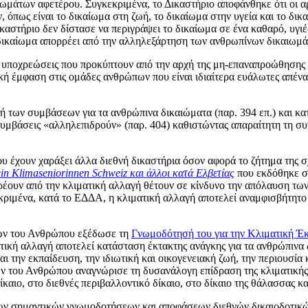
ωμάτων αφετέρου. Συγκεκριμένα, το Δικαστήριο αποφάνθηκε ότι οι αρ
πως είναι το δικαίωμα στη ζωή, το δικαίωμα στην υγεία και το δικα
Δικαστήριο δεν δίστασε να περιγράψει το δικαίωμα σε ένα καθαρό, υγι
δικαίωμα απορρέει από την αλληλεξάρτηση των ανθρωπίνων δικαιωμάτ
ουν υποχρεώσεις που προκύπτουν από την αρχή της μη-επαναπροώθησης
 έμφαση στις ομάδες ανθρώπων που είναι ιδιαίτερα ευάλωτες απέναντι
 των συμβάσεων για τα ανθρώπινα δικαιώματα (παρ. 394 επ.) και κατ
ς συμβάσεις «αλληλεπιδρούν» (παρ. 404) καθιστώντας απαραίτητη τη 
 έχουν χαράξει άλλα διεθνή δικαστήρια όσον αφορά το ζήτημα της σ
ein Klimaseniorinnen Schweiz και άλλοι κατά Ελβετίας
που εκδόθηκε στ
έουν από την κλιματική αλλαγή θέτουν σε κίνδυνο την απόλαυση των
ένα, κατά το ΕΔΔΑ, η κλιματική αλλαγή αποτελεί αναμφισβήτητο κί
των του Ανθρώπου εξέδωσε τη
Γνωμοδότησή του για την Κλιματική Έ
τική αλλαγή αποτελεί κατάσταση έκτακτης ανάγκης για τα ανθρώπινα 
και την εκπαίδευση, την ιδιωτική και οικογενειακή ζωή, την περιουσία
ων του Ανθρώπου αναγνώρισε τη δυσανάλογη επίδραση της κλιματική
ίκαιο, στο διεθνές περιβαλλοντικό δίκαιο, στο δίκαιο της θάλασσας κ
 σημαντικών γνωμοδοτήσεων και αποφάσεων διεθνών δικαιοδοτικών 