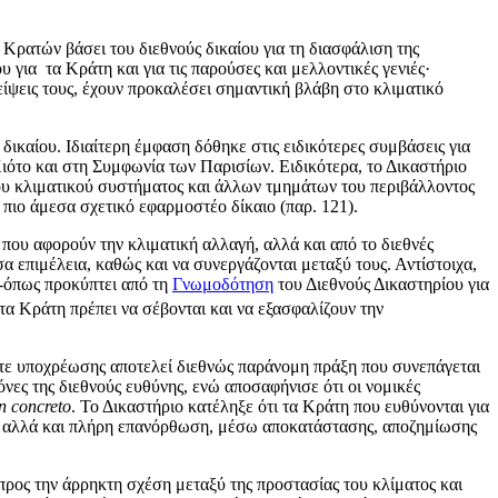
ν Κρατών βάσει του διεθνούς δικαίου για τη διασφάλιση της
για τα Κράτη και για τις παρούσες και μελλοντικές γενιές·
αλείψεις τους, έχουν προκαλέσει σημαντική βλάβη στο κλιματικό
ικαίου. Ιδιαίτερη έμφαση δόθηκε στις ειδικότερες συμβάσεις για
ότο και στη Συμφωνία των Παρισίων. Ειδικότερα, το Δικαστήριο
του κλιματικού συστήματος και άλλων τμημάτων του περιβάλλοντος
 πιο άμεσα σχετικό εφαρμοστέο δίκαιο (παρ. 121).
 που αφορούν την κλιματική αλλαγή, αλλά και από το διεθνές
 επιμέλεια, καθώς και να συνεργάζονται μεταξύ τους. Αντίστοιχα,
-όπως προκύπτει από τη
Γνωμοδότηση
του Διεθνούς Δικαστηρίου για
 τα Κράτη πρέπει να σέβονται και να εξασφαλίζουν την
τε υποχρέωσης αποτελεί διεθνώς παράνομη πράξη που συνεπάγεται
όνες της διεθνούς ευθύνης, ενώ αποσαφήνισε ότι οι νομικές
n
concreto
. Το Δικαστήριο κατέληξε ότι τα Κράτη που ευθύνονται για
ς, αλλά και πλήρη επανόρθωση, μέσω αποκατάστασης, αποζημίωσης
ρος την άρρηκτη σχέση μεταξύ της προστασίας του κλίματος και