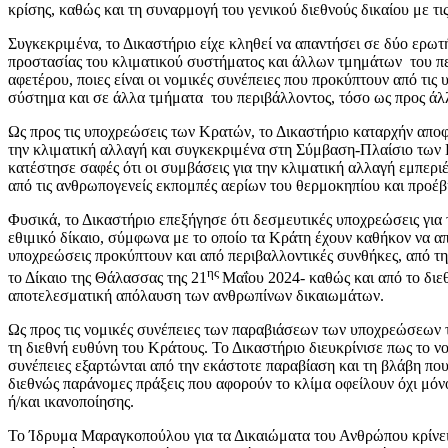
κρίσης, καθώς και τη συναρμογή του γενικού διεθνούς δικαίου με τ
Συγκεκριμένα, το Δικαστήριο είχε κληθεί να απαντήσει σε δύο ερωτή
προστασίας του κλιματικού συστήματος και άλλων τμημάτων του περ
αφετέρου, ποιες είναι οι νομικές συνέπειες που προκύπτουν από τις 
σύστημα και σε άλλα τμήματα του περιβάλλοντος, τόσο ως προς άλλ
Ως προς τις υποχρεώσεις των Κρατών, το Δικαστήριο καταρχήν αποφ
την κλιματική αλλαγή και συγκεκριμένα στη Σύμβαση-Πλαίσιο των
κατέστησε σαφές ότι οι συμβάσεις για την κλιματική αλλαγή εμπερ
από τις ανθρωπογενείς εκπομπές αερίων του θερμοκηπίου και προέβη
Φυσικά, το Δικαστήριο επεξήγησε ότι δεσμευτικές υποχρεώσεις για 
εθιμικό δίκαιο, σύμφωνα με το οποίο τα Κράτη έχουν καθήκον να απ
υποχρεώσεις προκύπτουν και από περιβαλλοντικές συνθήκες, από τ
ης
το Δίκαιο της Θάλασσας της 21
Μαΐου 2024- καθώς και από το διεθ
αποτελεσματική απόλαυση των ανθρωπίνων δικαιωμάτων.
Ως προς τις νομικές συνέπειες των παραβιάσεων των υποχρεώσεων 
τη διεθνή ευθύνη του Κράτους. Το Δικαστήριο διευκρίνισε πως το νομ
συνέπειες εξαρτώνται από την εκάστοτε παραβίαση και τη βλάβη που
διεθνώς παράνομες πράξεις που αφορούν το κλίμα οφείλουν όχι μ
ή/και ικανοποίησης.
Το Ίδρυμα Μαραγκοπούλου για τα Δικαιώματα του Ανθρώπου κρίνει α