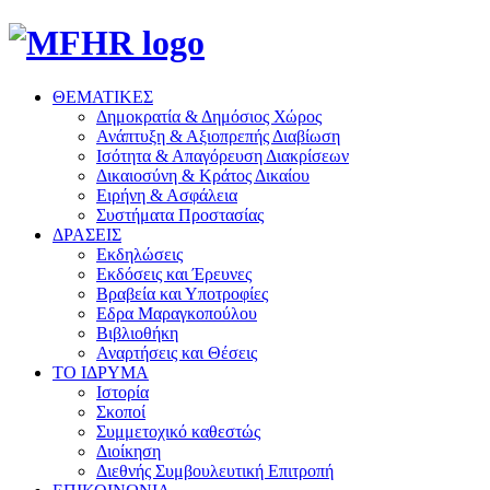
ΘΕΜΑΤΙΚΕΣ
Δημοκρατία & Δημόσιος Χώρος
Ανάπτυξη & Αξιοπρεπής Διαβίωση
Ισότητα & Απαγόρευση Διακρίσεων
Δικαιοσύνη & Κράτος Δικαίου
Ειρήνη & Ασφάλεια
Συστήματα Προστασίας
ΔΡΑΣΕΙΣ
Εκδηλώσεις
Εκδόσεις και Έρευνες
Βραβεία και Υποτροφίες
Εδρα Μαραγκοπούλου
Βιβλιοθήκη
Αναρτήσεις και Θέσεις
ΤΟ ΙΔΡΥΜΑ
Ιστορία
Σκοποί
Συμμετοχικό καθεστώς
Διοίκηση
Διεθνής Συμβουλευτική Επιτροπή