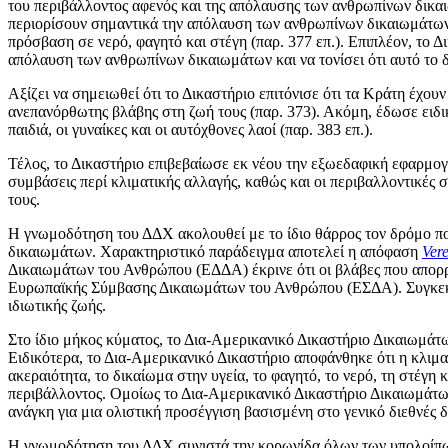
του περιβάλλοντος αφενός και της απόλαυσης των ανθρωπίνων δικαι
περιορίσουν σημαντικά την απόλαυση των ανθρωπίνων δικαιωμάτων, ό
πρόσβαση σε νερό, φαγητό και στέγη (παρ. 377 επ.). Επιπλέον, το 
απόλαυση των ανθρωπίνων δικαιωμάτων και να τονίσει ότι αυτό το 
Αξίζει να σημειωθεί ότι το Δικαστήριο επιτόνισε ότι τα Κράτη έχ
ανεπανόρθωτης βλάβης στη ζωή τους (παρ. 373). Ακόμη, έδωσε ειδική
παιδιά, οι γυναίκες και οι αυτόχθονες λαοί (παρ. 383 επ.).
Τέλος, το Δικαστήριο επιβεβαίωσε εκ νέου την εξωεδαφική εφαρμογή
συμβάσεις περί κλιματικής αλλαγής, καθώς και οι περιβαλλοντικέ
τους.
Η γνωμοδότηση του ΔΔΧ ακολουθεί με το ίδιο θάρρος τον δρόμο που
δικαιωμάτων. Χαρακτηριστικό παράδειγμα αποτελεί η απόφαση
Ver
Δικαιωμάτων του Ανθρώπου (ΕΔΔΑ) έκρινε ότι οι βλάβες που απορρ
Ευρωπαϊκής Σύμβασης Δικαιωμάτων του Ανθρώπου (ΕΣΔΑ). Συγκεκριμ
ιδιωτικής ζωής.
Στο ίδιο μήκος κύματος, το Δια-Αμερικανικό Δικαστήριο Δικαιωμά
Ειδικότερα, το Δια-Αμερικανικό Δικαστήριο αποφάνθηκε ότι η κλιμα
ακεραιότητα, το δικαίωμα στην υγεία, το φαγητό, το νερό, τη στέγη 
περιβάλλοντος. Ομοίως το Δια-Αμερικανικό Δικαστήριο Δικαιωμάτ
ανάγκη για μια ολιστική προσέγγιση βασισμένη στο γενικό διεθνές δ
Η γνωμοδότηση του ΔΔΧ συνιστά την κορωνίδα όλων των υπολοίπων