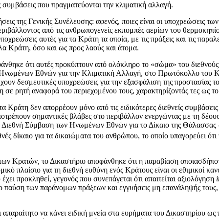
ις συμβάσεις που πραγματεύονται την κλιματική αλλαγή.
σεις της Γενικής Συνέλευσης: αφενός, ποιες είναι οι υποχρεώσεις τω
ιβάλλοντος από τις ανθρωπογενείς εκπομπές αερίων του θερμοκηπίου 
υποχρεώσεις αυτές για τα Κράτη τα οποία, με τις πράξεις και τις παρ
α Κράτη, όσο και ως προς λαούς και άτομα.
άνθηκε ότι αυτές προκύπτουν από ολόκληρο το «σώμα» του διεθνούς δ
 Ηνωμένων Εθνών για την Κλιματική Αλλαγή, στο Πρωτόκολλο του Κι
ιέχουν δεσμευτικές υποχρεώσεις για την εξασφάλιση της προστασίας 
 σε ρητή αναφορά του περιεχομένου τους, χαρακτηρίζοντάς τες ως το
τα Κράτη δεν απορρέουν μόνο από τις ειδικότερες διεθνείς συμβάσεις
οτρέπουν σημαντικές βλάβες στο περιβάλλον ενεργώντας με τη δέουσα
η Διεθνή Σύμβαση των Ηνωμένων Εθνών για το Δίκαιο της Θάλασσας 
νές δίκαιο για τα δικαιώματα του ανθρώπου, το οποίο υπαγορεύει ότι
των Κρατών, το Δικαστήριο αποφάνθηκε ότι η παραβίαση οποιασδήπο
ικό πλαίσιο για τη διεθνή ευθύνη ενός Κράτους είναι οι εθιμικοί καν
 έχει προκληθεί, γεγονός που συνεπάγεται ότι απαιτείται αξιολόγηση
i
όνο παύση των παράνομων πράξεων και εγγυήσεις μη επανάληψής του
παραίτητο να κάνει ειδική μνεία στα ευρήματα του Δικαστηρίου ως π