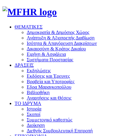
ΘΕΜΑΤΙΚΕΣ
Δημοκρατία & Δημόσιος Χώρος
Ανάπτυξη & Αξιοπρεπής Διαβίωση
Ισότητα & Απαγόρευση Διακρίσεων
Δικαιοσύνη & Κράτος Δικαίου
Ειρήνη & Ασφάλεια
Συστήματα Προστασίας
ΔΡΑΣΕΙΣ
Εκδηλώσεις
Εκδόσεις και Έρευνες
Βραβεία και Υποτροφίες
Εδρα Μαραγκοπούλου
Βιβλιοθήκη
Αναρτήσεις και Θέσεις
ΤΟ ΙΔΡΥΜΑ
Ιστορία
Σκοποί
Συμμετοχικό καθεστώς
Διοίκηση
Διεθνής Συμβουλευτική Επιτροπή