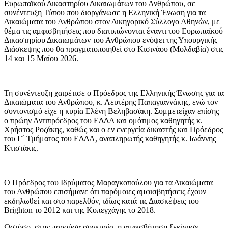
Ευρωπαϊκού Δικαστηρίου Δικαιωμάτων του Ανθρώπου, σε
συνέντευξη Τύπου που διοργάνωσε η Ελληνική Ένωση για τα
Δικαιώματα του Ανθρώπου στον Δικηγορικό Σύλλογο Αθηνών, με
θέμα τις αμφισβητήσεις που διατυπώνονται έναντι του Ευρωπαϊκού
Δικαστηρίου Δικαιωμάτων του Ανθρώπου ενόψει της Υπουργικής
Διάσκεψης που θα πραγματοποιηθεί στο Κισινάου (Μολδαβία) στις
14 και 15 Μαΐου 2026.
Τη συνέντευξη χαιρέτισε ο Πρόεδρος της Ελληνικής Ένωσης για τα
Δικαιώματα του Ανθρώπου, κ. Λευτέρης Παπαγιαννάκης, ενώ τον
συντονισμό είχε η κυρία Ελένη Βεληβασάκη. Συμμετείχαν επίσης
ο πρώην Αντιπρόεδρος του ΕΔΔΑ και ομότιμος καθηγητής κ.
Χρήστος Ροζάκης, καθώς και ο εν ενεργεία δικαστής και Πρόεδρος
του Γ΄ Τμήματος του ΕΔΔΑ, αναπληρωτής καθηγητής κ. Ιωάννης
Κτιστάκις.
Ο Πρόεδρος του Ιδρύματος Μαραγκοπούλου για τα Δικαιώματα
του Ανθρώπου επισήμανε ότι παρόμοιες αμφισβητήσεις έχουν
εκδηλωθεί και στο παρελθόν, ιδίως κατά τις Διασκέψεις του
Brighton το 2012 και της Κοπεγχάγης το 2018.
Ωστόσο, στην παρούσα συγκυρία, η αμφισβήτηση ξεκίνησε