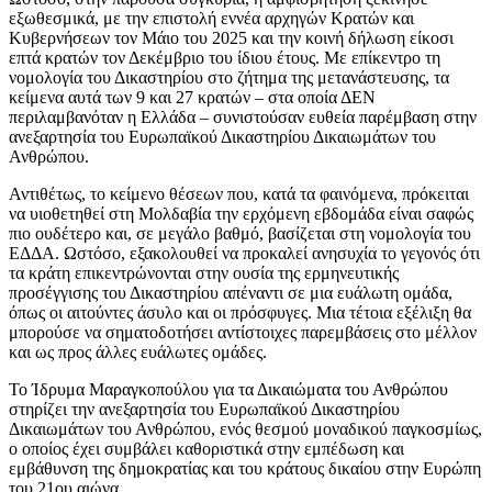
εξωθεσμικά, με την επιστολή εννέα αρχηγών Κρατών και
Κυβερνήσεων τον Μάιο του 2025 και την κοινή δήλωση είκοσι
επτά κρατών τον Δεκέμβριο του ίδιου έτους. Με επίκεντρο τη
νομολογία του Δικαστηρίου στο ζήτημα της μετανάστευσης, τα
κείμενα αυτά των 9 και 27 κρατών – στα οποία ΔΕΝ
περιλαμβανόταν η Ελλάδα – συνιστούσαν ευθεία παρέμβαση στην
ανεξαρτησία του Ευρωπαϊκού Δικαστηρίου Δικαιωμάτων του
Ανθρώπου.
Αντιθέτως, το κείμενο θέσεων που, κατά τα φαινόμενα, πρόκειται
να υιοθετηθεί στη Μολδαβία την ερχόμενη εβδομάδα είναι σαφώς
πιο ουδέτερο και, σε μεγάλο βαθμό, βασίζεται στη νομολογία του
ΕΔΔΑ. Ωστόσο, εξακολουθεί να προκαλεί ανησυχία το γεγονός ότι
τα κράτη επικεντρώνονται στην ουσία της ερμηνευτικής
προσέγγισης του Δικαστηρίου απέναντι σε μια ευάλωτη ομάδα,
όπως οι αιτούντες άσυλο και οι πρόσφυγες. Μια τέτοια εξέλιξη θα
μπορούσε να σηματοδοτήσει αντίστοιχες παρεμβάσεις στο μέλλον
και ως προς άλλες ευάλωτες ομάδες.
Το Ίδρυμα Μαραγκοπούλου για τα Δικαιώματα του Ανθρώπου
στηρίζει την ανεξαρτησία του Ευρωπαϊκού Δικαστηρίου
Δικαιωμάτων του Ανθρώπου, ενός θεσμού μοναδικού παγκοσμίως,
ο οποίος έχει συμβάλει καθοριστικά στην εμπέδωση και
εμβάθυνση της δημοκρατίας και του κράτους δικαίου στην Ευρώπη
του 21ου αιώνα.