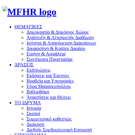
ΘΕΜΑΤΙΚΕΣ
Δημοκρατία & Δημόσιος Χώρος
Ανάπτυξη & Αξιοπρεπής Διαβίωση
Ισότητα & Απαγόρευση Διακρίσεων
Δικαιοσύνη & Κράτος Δικαίου
Ειρήνη & Ασφάλεια
Συστήματα Προστασίας
ΔΡΑΣΕΙΣ
Εκδηλώσεις
Εκδόσεις και Έρευνες
Βραβεία και Υποτροφίες
Εδρα Μαραγκοπούλου
Βιβλιοθήκη
Αναρτήσεις και Θέσεις
ΤΟ ΙΔΡΥΜΑ
Ιστορία
Σκοποί
Συμμετοχικό καθεστώς
Διοίκηση
Διεθνής Συμβουλευτική Επιτροπή