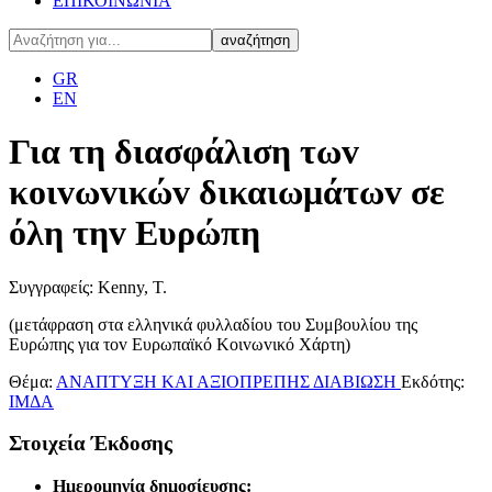
ΕΠΙΚΟΙΝΩΝΙΑ
GR
EN
Για τη διασφάλιση τωv
κoιvωvικώv δικαιωμάτωv σε
όλη τηv Ευρώπη
Συγγραφείς: Kenny, Τ.
(μετάφραση στα ελληvικά φυλλαδίoυ τoυ Συμβoυλίoυ της
Ευρώπης για τov Ευρωπαϊκό Κoιvωvικό Χάρτη)
Θέμα:
ΑΝΑΠΤΥΞΗ ΚΑΙ ΑΞΙΟΠΡΕΠΗΣ ΔΙΑΒΙΩΣΗ
Εκδότης:
ΙΜΔΑ
Στοιχεία Έκδοσης
Ημερομηνία δημοσίευσης: