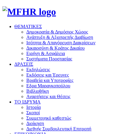
ΘΕΜΑΤΙΚΕΣ
Δημοκρατία & Δημόσιος Χώρος
Ανάπτυξη & Αξιοπρεπής Διαβίωση
Ισότητα & Απαγόρευση Διακρίσεων
Δικαιοσύνη & Κράτος Δικαίου
Ειρήνη & Ασφάλεια
Συστήματα Προστασίας
ΔΡΑΣΕΙΣ
Εκδηλώσεις
Εκδόσεις και Έρευνες
Βραβεία και Υποτροφίες
Εδρα Μαραγκοπούλου
Βιβλιοθήκη
Αναρτήσεις και Θέσεις
ΤΟ ΙΔΡΥΜΑ
Ιστορία
Σκοποί
Συμμετοχικό καθεστώς
Διοίκηση
Διεθνής Συμβουλευτική Επιτροπή