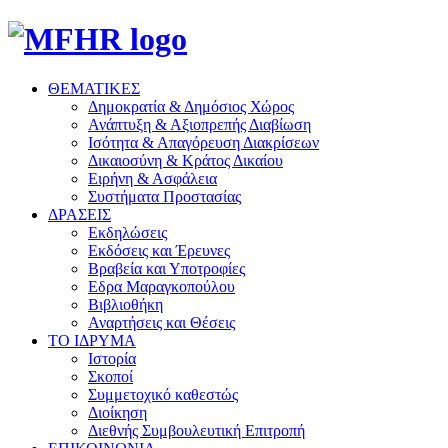
ΘΕΜΑΤΙΚΕΣ
Δημοκρατία & Δημόσιος Χώρος
Ανάπτυξη & Αξιοπρεπής Διαβίωση
Ισότητα & Απαγόρευση Διακρίσεων
Δικαιοσύνη & Κράτος Δικαίου
Ειρήνη & Ασφάλεια
Συστήματα Προστασίας
ΔΡΑΣΕΙΣ
Εκδηλώσεις
Εκδόσεις και Έρευνες
Βραβεία και Υποτροφίες
Εδρα Μαραγκοπούλου
Βιβλιοθήκη
Αναρτήσεις και Θέσεις
ΤΟ ΙΔΡΥΜΑ
Ιστορία
Σκοποί
Συμμετοχικό καθεστώς
Διοίκηση
Διεθνής Συμβουλευτική Επιτροπή