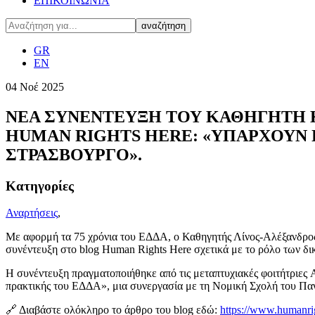
ΕΠΙΚΟΙΝΩΝΙΑ
GR
EN
04
Νοέ
2025
ΝΕΑ ΣΥΝΕΝΤΕΥΞΗ ΤΟΥ ΚΑΘΗΓΗΤΗ Κ
HUMAN RIGHTS HERE: «ΥΠΑΡΧΟΥΝ 
ΣΤΡΑΣΒΟΥΡΓΟ».
Κατηγορίες
Αναρτήσεις
,
Με αφορμή τα 75 χρόνια του ΕΔΔΑ, ο Καθηγητής Λίνος-Αλέξανδρος
συνέντευξη στο blog Human Rights Here σχετικά με το ρόλο των δικα
Η συνέντευξη πραγματοποιήθηκε από τις μεταπτυχιακές φοιτήτριες A
πρακτικής του ΕΔΔΑ», μια συνεργασία με τη Νομική Σχολή του Παν
🔗 Διαβάστε ολόκληρο το άρθρο του blog εδώ:
https://www.humanrigh