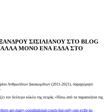
ΞΑΝΔΡΟΥ ΣΙΣΙΛΙΑΝΟΥ ΣΤΟ BLOG
 ΑΛΛΑ ΜΟΝΟ ΕΝΑ ΕΔΔΑ ΣΤΟ
ηρίου Ανθρωπίνων Δικαιωμάτων (2011-2021), παραχώρησε
.
άζει τον δεύτερο κύκλο της σειράς «Πίσω από τα παρασκήνια της
there-are-many-constitutional-courts-but-only-one-ecthr-in-