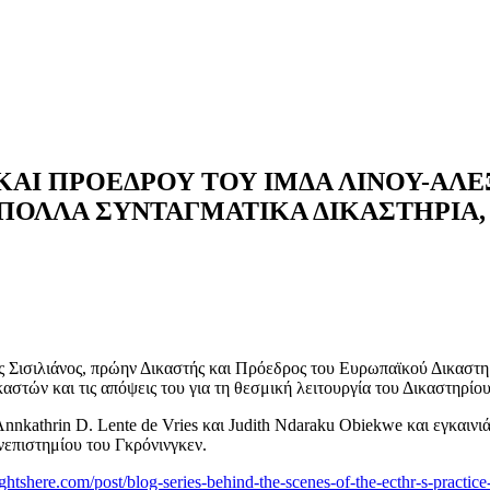
ΑΙ ΠΡΟΕΔΡΟΥ ΤΟΥ ΙΜΔΑ ΛΙΝΟΥ-ΑΛΕ
ΠΟΛΛΑ ΣΥΝΤΑΓΜΑΤΙΚΑ ΔΙΚΑΣΤΗΡΙΑ,
 Σισιλιάνος, πρώην Δικαστής και Πρόεδρος του Ευρωπαϊκού Δικαστ
στών και τις απόψεις του για τη θεσμική λειτουργία του Δικαστηρίου
nnkathrin D. Lente de Vries και Judith Ndaraku Obiekwe και εγκαινι
επιστημίου του Γκρόνινγκεν.
tshere.com/post/blog-series-behind-the-scenes-of-the-ecthr-s-practice-