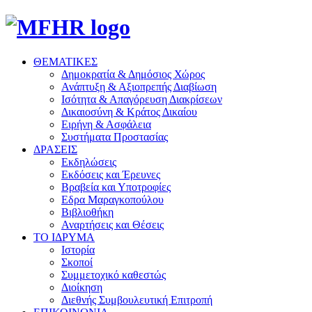
ΘΕΜΑΤΙΚΕΣ
Δημοκρατία & Δημόσιος Χώρος
Ανάπτυξη & Αξιοπρεπής Διαβίωση
Ισότητα & Απαγόρευση Διακρίσεων
Δικαιοσύνη & Κράτος Δικαίου
Ειρήνη & Ασφάλεια
Συστήματα Προστασίας
ΔΡΑΣΕΙΣ
Εκδηλώσεις
Εκδόσεις και Έρευνες
Βραβεία και Υποτροφίες
Εδρα Μαραγκοπούλου
Βιβλιοθήκη
Αναρτήσεις και Θέσεις
ΤΟ ΙΔΡΥΜΑ
Ιστορία
Σκοποί
Συμμετοχικό καθεστώς
Διοίκηση
Διεθνής Συμβουλευτική Επιτροπή