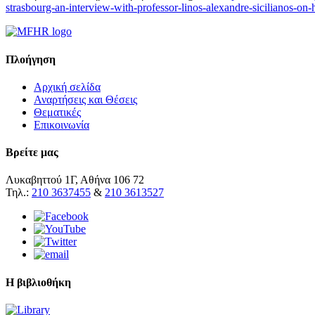
strasbourg-an-interview-with-professor-linos-alexandre-sicilianos-on-
Πλοήγηση
Αρχική σελίδα
Αναρτήσεις και Θέσεις
Θεματικές
Επικοινωνία
Βρείτε μας
Λυκαβηττού 1Γ, Αθήνα 106 72
Τηλ.:
210 3637455
&
210 3613527
Η βιβλιοθήκη