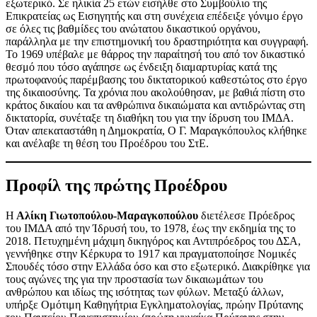
εξωτερικό. Σε ηλικία 25 ετών εισήλθε στο Συμβούλιο της
Επικρατείας ως Εισηγητής και στη συνέχεια επέδειξε γόνιμο έργο
σε όλες τις βαθμίδες του ανώτατου δικαστικού οργάνου,
παράλληλα με την επιστημονική του δραστηριότητα και συγγραφή.
Το 1969 υπέβαλε με θάρρος την παραίτησή του από τον δικαστικό
θεσμό που τόσο αγάπησε ως ένδειξη διαμαρτυρίας κατά της
πρωτοφανούς παρέμβασης του δικτατορικού καθεστώτος στο έργο
της δικαιοσύνης. Τα χρόνια που ακολούθησαν, με βαθιά πίστη στο
κράτος δικαίου και τα ανθρώπινα δικαιώματα και αντιδρώντας στη
δικτατορία, συνέταξε τη διαθήκη του για την ίδρυση του ΙΜΔΑ.
Όταν απεκαταστάθη η Δημοκρατία, Ο Γ. Μαραγκόπουλος κλήθηκε
και ανέλαβε τη θέση του Προέδρου του ΣτΕ.
Προφίλ της πρώτης Προέδρου
Η
Αλίκη Γιωτοπούλου-Μαραγκοπούλου
διετέλεσε Πρόεδρος
του ΙΜΔΑ από την Ίδρυσή του, το 1978, έως την εκδημία της το
2018. Πετυχημένη μάχιμη δικηγόρος και Αντιπρόεδρος του ΔΣΑ,
γεννήθηκε στην Κέρκυρα το 1917 και πραγματοποίησε Νομικές
Σπουδές τόσο στην Ελλάδα όσο και στο εξωτερικό. Διακρίθηκε για
τους αγώνες της για την προστασία των δικαιωμάτων του
ανθρώπου και ιδίως της ισότητας των φύλων. Μεταξύ άλλων,
υπήρξε Ομότιμη Καθηγήτρια Εγκληματολογίας, πρώην Πρύτανης