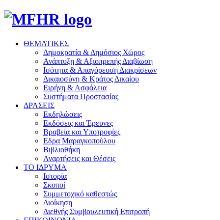
ΘΕΜΑΤΙΚΕΣ
Δημοκρατία & Δημόσιος Χώρος
Ανάπτυξη & Αξιοπρεπής Διαβίωση
Ισότητα & Απαγόρευση Διακρίσεων
Δικαιοσύνη & Κράτος Δικαίου
Ειρήνη & Ασφάλεια
Συστήματα Προστασίας
ΔΡΑΣΕΙΣ
Εκδηλώσεις
Εκδόσεις και Έρευνες
Βραβεία και Υποτροφίες
Εδρα Μαραγκοπούλου
Βιβλιοθήκη
Αναρτήσεις και Θέσεις
ΤΟ ΙΔΡΥΜΑ
Ιστορία
Σκοποί
Συμμετοχικό καθεστώς
Διοίκηση
Διεθνής Συμβουλευτική Επιτροπή