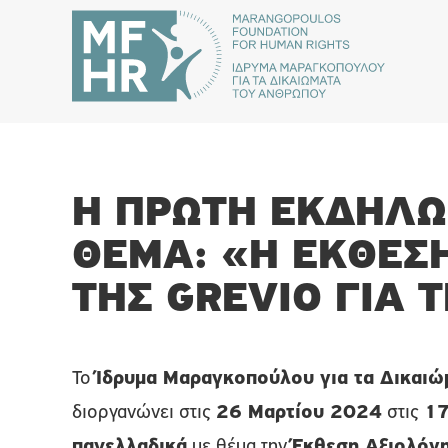
Η ΠΡΏΤΗ ΕΚΔΉΛΩ
ΘΈΜΑ: «Η ΈΚΘΕΣ
ΤΗΣ GREVIO ΓΙΑ
Το
Ίδρυμα Μαραγκοπούλου για τα Δικαι
διοργανώνει στις
26 Μαρτίου 2024
στις
17
πανελλαδικά
με θέμα την
Έκθεση Αξιολόγη