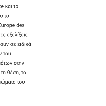
e και το
υ το
/Europe des
ες εξελίξεις
ουν σε ειδικά
ν του
ωμάτων στην
τη θέση, το
αιώματα του