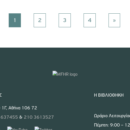
1
2
3
4
»
Σ
Η ΒΙΒΛΙΟΘΉΚΗ
 1Γ, Αθήνα 106 72
Ωράριο Λειτουργία
3637455
&
210 3613527
Πέμπτη: 9:00 – 1