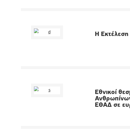
H Εκτέλεση
Εθνικοί θεσ
Ανθρωπίνων
ΕΘΑΔ σε ευ