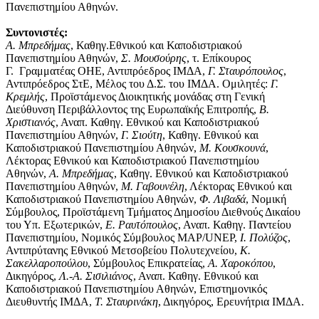
Πανεπιστημίου Αθηνών.
Συντονιστές:
Α. Μπρεδήμας
, Καθηγ.Εθνικού και Καποδιστριακού
Πανεπιστημίου Αθηνών,
Σ. Μουσούρης
, τ. Επίκουρος
Γ. Γραμματέας ΟΗΕ, Αντιπρόεδρος ΙΜΔΑ,
Γ. Σταυρόπουλος
,
Αντιπρόεδρος ΣτΕ, Μέλος του Δ.Σ. του ΙΜΔΑ. Ομιλητές:
Γ.
Κρεμλής
, Προϊστάμενος Διοικητικής μονάδας στη Γενική
Διεύθυνση Περιβάλλοντος της Ευρωπαϊκής Επιτροπής,
Β.
Χριστιανός
, Αναπ. Καθηγ. Εθνικού και Καποδιστριακού
Πανεπιστημίου Αθηνών,
Γ. Σιούτη
, Καθηγ. Εθνικού και
Καποδιστριακού Πανεπιστημίου Αθηνών,
Μ. Κουσκουνά
,
Λέκτορας Εθνικού και Καποδιστριακού Πανεπιστημίου
Αθηνών,
Α. Μπρεδήμας
, Καθηγ. Εθνικού και Καποδιστριακού
Πανεπιστημίου Αθηνών,
Μ. Γαβουνέλη
, Λέκτορας Εθνικού και
Καποδιστριακού Πανεπιστημίου Αθηνών,
Φ. Λιβαδά
, Νομική
Σύμβουλος, Προϊστάμενη Τμήματος Δημοσίου Διεθνούς Δικαίου
του Υπ. Εξωτερικών,
Ε. Ραυτόπουλος
, Αναπ. Καθηγ. Παντείου
Πανεπιστημίου, Νομικός Σύμβουλος MAP/UNEP,
Ι. Πολύζος
,
Αντιπρύτανης Εθνικού Μετσοβείου Πολυτεχνείου,
Κ.
Σακελλαροπούλου
, Σύμβουλος Επικρατείας,
Α. Χαροκόπου
,
Δικηγόρος,
Λ.-Α. Σισιλιάνος
, Αναπ. Καθηγ. Εθνικού και
Καποδιστριακού Πανεπιστημίου Αθηνών, Επιστημονικός
Διευθυντής ΙΜΔΑ,
Τ. Σταυρινάκη
, Δικηγόρος, Ερευνήτρια ΙΜΔΑ.