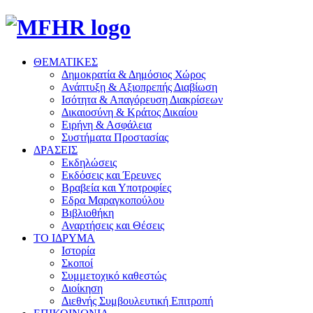
ΘΕΜΑΤΙΚΕΣ
Δημοκρατία & Δημόσιος Χώρος
Ανάπτυξη & Αξιοπρεπής Διαβίωση
Ισότητα & Απαγόρευση Διακρίσεων
Δικαιοσύνη & Κράτος Δικαίου
Ειρήνη & Ασφάλεια
Συστήματα Προστασίας
ΔΡΑΣΕΙΣ
Εκδηλώσεις
Εκδόσεις και Έρευνες
Βραβεία και Υποτροφίες
Εδρα Μαραγκοπούλου
Βιβλιοθήκη
Αναρτήσεις και Θέσεις
ΤΟ ΙΔΡΥΜΑ
Ιστορία
Σκοποί
Συμμετοχικό καθεστώς
Διοίκηση
Διεθνής Συμβουλευτική Επιτροπή