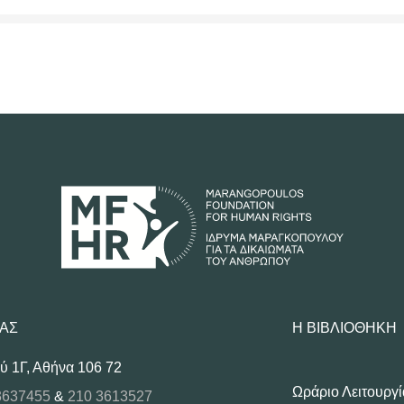
ΜΑΣ
Η ΒΙΒΛΙΟΘΉΚΗ
ύ 1Γ, Αθήνα 106 72
Ωράριο Λειτουργί
3637455
&
210 3613527